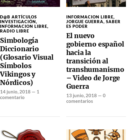
D@B ARTÍCULOS
INFORMACION LIBRE
,
INVESTIGACIÓN
,
JORGUE GUERRA
,
SABER
INFORMACION LIBRE
,
ES PODER
RADIO LIBRE
El nuevo
Simbología
gobierno español
Diccionario
hacia la
(Glosario Visual
transición al
Símbolos
transhumanismo
Vikingos y
– Video de Jorge
Nórdicos)
Guerra
14 junio, 2018
—
1
13 junio, 2018
—
0
comentario
comentarios