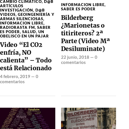
CAMBIO CLIMÁTICO
,
D@B
INFORMACION LIBRE
,
ARTÍCULOS
SABER ES PODER
INVESTIGACIÓN
,
D@B
VIDEOS
,
GEOINGENIERÍA Y
Bilderberg
ARMAS SILENCIOSAS
,
INFORMACION LIBRE
,
¿Marionetas o
RADIORASTA FM
,
SABER
ES PODER
,
SALUD
,
UN
titiriteros? 2ª
OBELISCO EN UN PAJAR
Parte (Video Mª
Video “El CO2
Desiluminate)
enfría, NO
22 junio, 2018
—
0
calienta” – Todo
comentarios
está Relacionado
4 febrero, 2019
—
0
comentarios