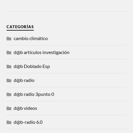
CATEGORÍAS
cambio climático
d@b artículos investigación
d@b Doblado Esp
d@b radio
d@b radio 3punto 0
d@b videos
d@b-radio 6.0