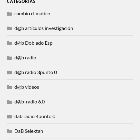
CATEGORÍAS
cambio climático
d@b artículos investigación
d@b Doblado Esp
d@b radio
d@b radio 3punto 0
d@b videos
d@b-radio 6.0
dab radio 4punto 0
DaB Selektah