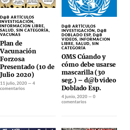
D@B ARTÍCULOS
INVESTIGACIÓN
,
INFORMACION LIBRE
,
D@B ARTÍCULOS
SALUD
,
SIN CATEGORÍA
,
INVESTIGACIÓN
,
D@B
VACUNAS
DOBLADO ESP
,
D@B
VIDEOS
,
INFORMACION
Plan de
LIBRE
,
SALUD
,
SIN
CATEGORÍA
Vacunación
OMS Cúando y
Forzosa
cómo debe usarse
Presentado (10 de
mascarilla (30
Julio 2020)
seg.) – d@b video
11 julio, 2020
—
4
Doblado Esp.
comentarios
4 junio, 2020
—
0
comentarios