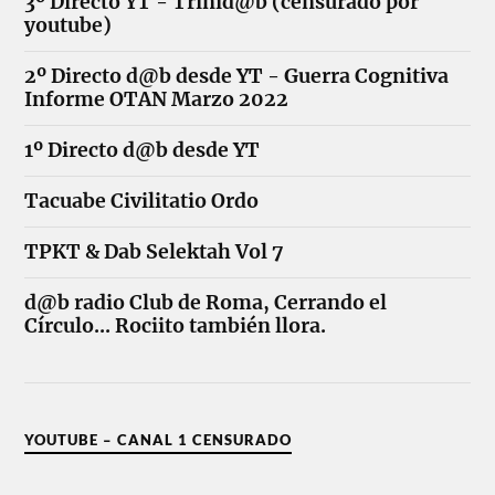
3º Directo YT - Trinid@b (censurado por
youtube)
2º Directo d@b desde YT - Guerra Cognitiva
Informe OTAN Marzo 2022
1º Directo d@b desde YT
Tacuabe Civilitatio Ordo
TPKT & Dab Selektah Vol 7
d@b radio Club de Roma, Cerrando el
Círculo... Rociito también llora.
YOUTUBE – CANAL 1 CENSURADO