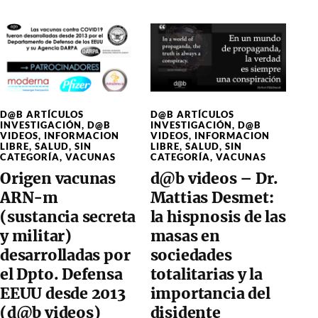
D@B ARTÍCULOS
D@B ARTÍCULOS
INVESTIGACIÓN
,
D@B
INVESTIGACIÓN
,
D@B
VIDEOS
,
INFORMACION
VIDEOS
,
INFORMACION
LIBRE
,
SALUD
,
SIN
LIBRE
,
SALUD
,
SIN
CATEGORÍA
,
VACUNAS
CATEGORÍA
,
VACUNAS
Origen vacunas
d@b videos – Dr.
ARN-m
Mattias Desmet:
(sustancia secreta
la hispnosis de las
y militar)
masas en
desarrolladas por
sociedades
el Dpto. Defensa
totalitarias y la
EEUU desde 2013
importancia del
(d@b videos)
disidente