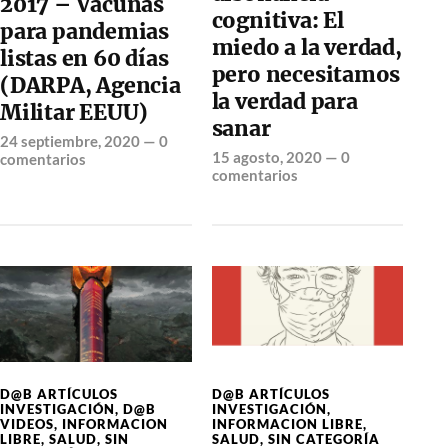
2017 – Vacunas
cognitiva: El
para pandemias
miedo a la verdad,
listas en 60 días
pero necesitamos
(DARPA, Agencia
la verdad para
Militar EEUU)
sanar
24 septiembre, 2020
—
0
15 agosto, 2020
—
0
comentarios
comentarios
D@B ARTÍCULOS
D@B ARTÍCULOS
INVESTIGACIÓN
,
D@B
INVESTIGACIÓN
,
VIDEOS
,
INFORMACION
INFORMACION LIBRE
,
LIBRE
,
SALUD
,
SIN
SALUD
,
SIN CATEGORÍA