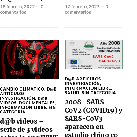
18 febrero, 2022
—
0
17 febrero, 2022
—
0
comentarios
comentarios
D@B ARTÍCULOS
INVESTIGACIÓN
,
INFORMACION LIBRE
,
CAMBIO CLIMÁTICO
,
D@B
SALUD
,
SIN CATEGORÍA
ARTÍCULOS
INVESTIGACIÓN
,
D@B
2008- SARS-
VIDEOS
,
DOCUMENTALES
,
INFORMACION LIBRE
,
SIN
CoV2 (COVID19) y
CATEGORÍA
SARS-CoV3
d@b videos –
aparecen en
serie de 3 videos
estudio chino co-