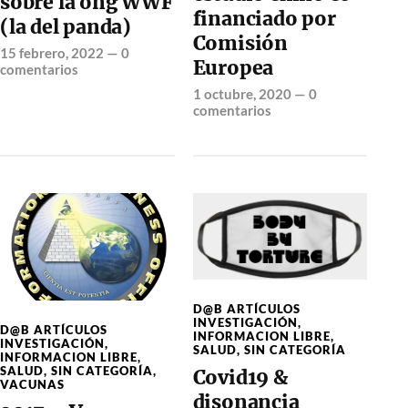
sobre la ong WWF
financiado por
(la del panda)
Comisión
15 febrero, 2022
—
0
Europea
comentarios
1 octubre, 2020
—
0
comentarios
D@B ARTÍCULOS
INVESTIGACIÓN
,
D@B ARTÍCULOS
INFORMACION LIBRE
,
INVESTIGACIÓN
,
SALUD
,
SIN CATEGORÍA
INFORMACION LIBRE
,
SALUD
,
SIN CATEGORÍA
,
Covid19 &
VACUNAS
disonancia