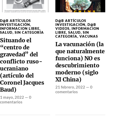
D@B ARTÍCULOS
D@B ARTÍCULOS
INVESTIGACIÓN
,
INVESTIGACIÓN
,
D@B
INFORMACION LIBRE
,
VIDEOS
,
INFORMACION
SALUD
,
SIN CATEGORÍA
LIBRE
,
SALUD
,
SIN
CATEGORÍA
,
VACUNAS
Situando el
La vacunación (la
“centro de
que naturalmente
gravedad” del
funciona) NO es
conflicto ruso-
descubrimiento
ucraniano
moderno (siglo
(artículo del
XI China)
Coronel Jacques
21 febrero, 2022
—
0
Baud)
comentarios
1 mayo, 2022
—
0
comentarios