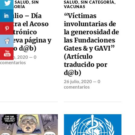
LIBRE
,
SALUD
,
SIN
SALUD
,
SIN CATEGORÍA
,
CATEGORÍA
VACUNAS
31 Julio – Día
“Víctimas
contra el Acoso
involuntarias de
Electrónico
la generosidad de
(Nueva página y
las Fundaciones
video d@b)
Gates & y GAVI”
(Artículo
31 julio, 2020
—
0
comentarios
traducido por
d@b)
26 julio, 2020
—
0
comentarios