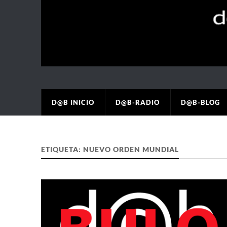
D@B INICIO
D@B-RADIO
D@B-BLOG
ETIQUETA:
NUEVO ORDEN MUNDIAL