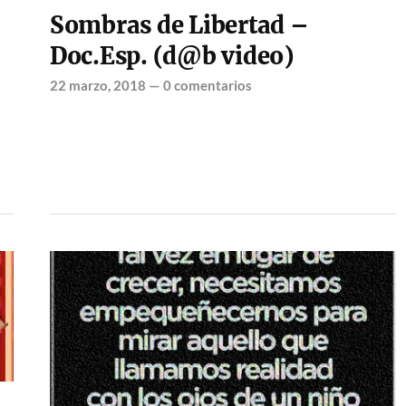
Sombras de Libertad –
Doc.Esp. (d@b video)
22 marzo, 2018
—
0 comentarios