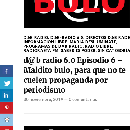
D@B RADIO
,
D@B-RADIO 6.0
,
DIRECTOS D@B RADI
INFORMACION LIBRE
,
MARÍA DESILUMINATE
,
PROGRAMAS DE DAB RADIO
,
RADIO LIBRE
,
RADIORASTA FM
,
SABER ES PODER
,
SIN CATEGORÍ
d@b radio 6.0 Episodio 6 –
Maldito bulo, para que no te
cuelen propaganda por
periodismo
30 noviembre, 2019
—
0 comentarios