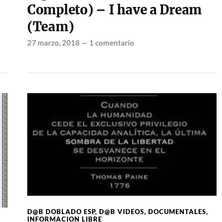
Completo) – I have a Dream
(Team)
27 marzo, 2018
—
1 comentario
D@B DOBLADO ESP
,
D@B VIDEOS
,
DOCUMENTALES
,
INFORMACION LIBRE