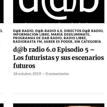
O
,
D@B RADIO
,
D@B-RADIO 6.0
,
DIRECTOS D@B RADIO
,
INFORMACION LIBRE
,
MARÍA DESILUMINATE
,
PROGRAMAS DE DAB RADIO
,
RADIO LIBRE
,
A
RADIORASTA FM
,
SABER ES PODER
,
SIN CATEGORÍA
d@b radio 6.0 Episodio 5 –
Los futuristas y sus escenarios
futuros
18 octubre, 2019
—
0 comentarios