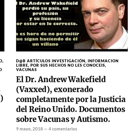
O
,
D@B ARTÍCULOS INVESTIGACIÓN
,
INFORMACION
LIBRE
,
POR SUS HECHOS NO LES CONOCEIS
,
O
VACUNAS
El Dr. Andrew Wakefield
n
(Vaxxed), exonerado
)
completamente por la Justicia
del Reino Unido. Documentos
sobre Vacunas y Autismo.
9 mayo, 2018
—
4 comentarios