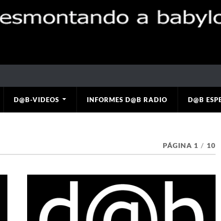
D@B-VIDEOS
INFORMES D@B RADIO
D@B ESP
PÁGINA 1
/
10