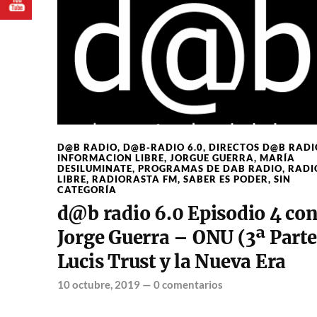
D@B RADIO
,
D@B-RADIO 6.0
,
DIRECTOS D@B RADI
INFORMACION LIBRE
,
JORGUE GUERRA
,
MARÍA
DESILUMINATE
,
PROGRAMAS DE DAB RADIO
,
RADI
LIBRE
,
RADIORASTA FM
,
SABER ES PODER
,
SIN
CATEGORÍA
d@b radio 6.0 Episodio 4 co
Jorge Guerra – ONU (3ª Parte
Lucis Trust y la Nueva Era
10 octubre, 2019
—
0 comentarios