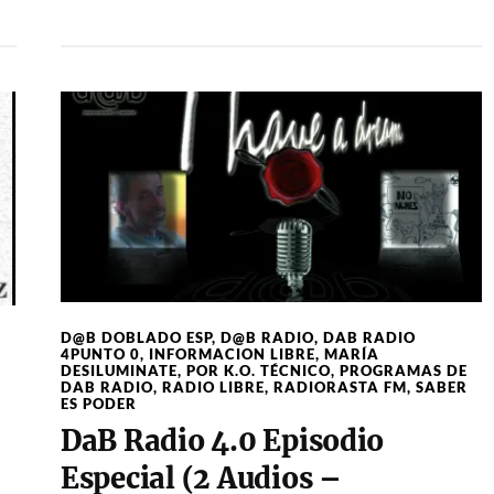
D@B DOBLADO ESP
,
D@B RADIO
,
DAB RADIO
4PUNTO 0
,
INFORMACION LIBRE
,
MARÍA
DESILUMINATE
,
POR K.O. TÉCNICO
,
PROGRAMAS DE
DAB RADIO
,
RADIO LIBRE
,
RADIORASTA FM
,
SABER
ES PODER
DaB Radio 4.0 Episodio
Especial (2 Audios –