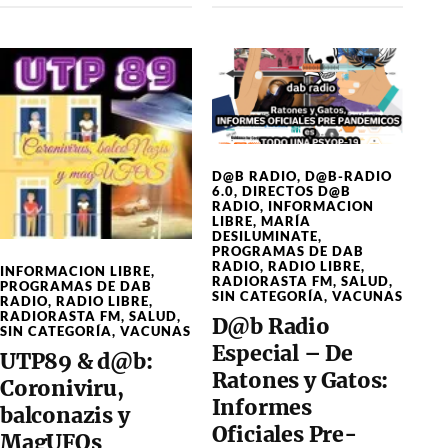
D@B RADIO
,
D@B-RADIO
6.0
,
DIRECTOS D@B
RADIO
,
INFORMACION
LIBRE
,
MARÍA
DESILUMINATE
,
PROGRAMAS DE DAB
RADIO
,
RADIO LIBRE
,
INFORMACION LIBRE
,
RADIORASTA FM
,
SALUD
,
PROGRAMAS DE DAB
SIN CATEGORÍA
,
VACUNAS
RADIO
,
RADIO LIBRE
,
RADIORASTA FM
,
SALUD
,
D@b Radio
SIN CATEGORÍA
,
VACUNAS
Especial – De
UTP89 & d@b:
Ratones y Gatos:
Coroniviru,
Informes
balconazis y
Oficiales Pre-
MagUFOs