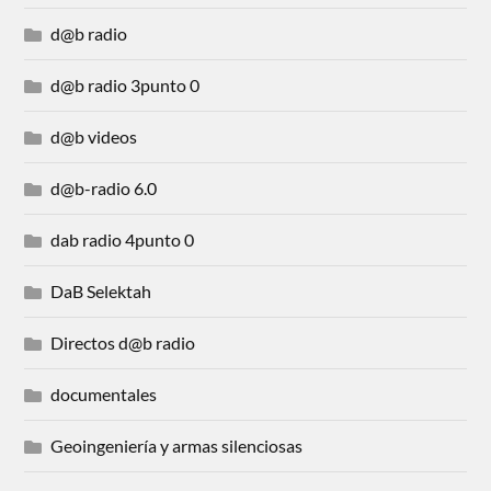
d@b radio
d@b radio 3punto 0
d@b videos
d@b-radio 6.0
dab radio 4punto 0
DaB Selektah
Directos d@b radio
documentales
Geoingeniería y armas silenciosas