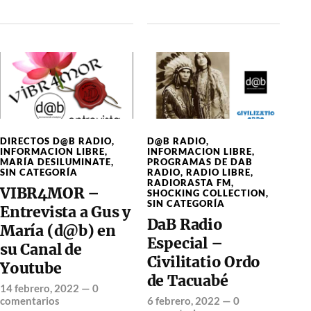
DIRECTOS D@B RADIO
,
D@B RADIO
,
INFORMACION LIBRE
,
INFORMACION LIBRE
,
MARÍA DESILUMINATE
,
PROGRAMAS DE DAB
SIN CATEGORÍA
RADIO
,
RADIO LIBRE
,
RADIORASTA FM
,
VIBR4MOR –
SHOCKING COLLECTION
,
SIN CATEGORÍA
Entrevista a Gus y
DaB Radio
María (d@b) en
Especial –
su Canal de
Civilitatio Ordo
Youtube
de Tacuabé
14 febrero, 2022
—
0
comentarios
6 febrero, 2022
—
0