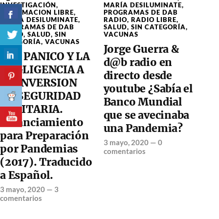
INVESTIGACIÓN
,
MARÍA DESILUMINATE
,
INFORMACION LIBRE
,
PROGRAMAS DE DAB
MARÍA DESILUMINATE
,
RADIO
,
RADIO LIBRE
,
PROGRAMAS DE DAB
SALUD
,
SIN CATEGORÍA
,
RADIO
,
SALUD
,
SIN
VACUNAS
CATEGORÍA
,
VACUNAS
Jorge Guerra &
DEL PANICO Y LA
d@b radio en
NEGLIGENCIA A
directo desde
LA INVERSION
youtube ¿Sabía el
EN SEGURIDAD
Banco Mundial
SANITARIA.
que se avecinaba
Financiamiento
una Pandemia?
para Preparación
3 mayo, 2020
—
0
por Pandemias
comentarios
(2017). Traducido
a Español.
3 mayo, 2020
—
3
comentarios