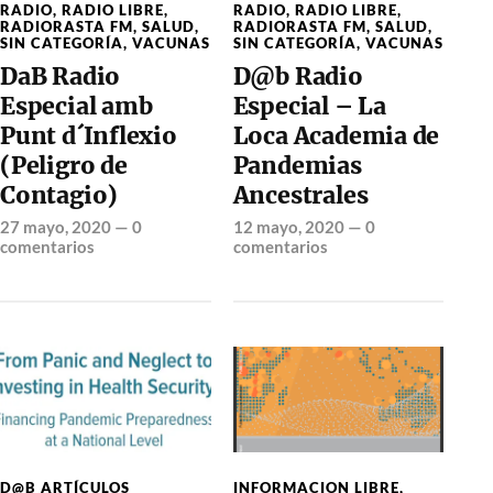
RADIO
,
RADIO LIBRE
,
RADIO
,
RADIO LIBRE
,
RADIORASTA FM
,
SALUD
,
RADIORASTA FM
,
SALUD
,
SIN CATEGORÍA
,
VACUNAS
SIN CATEGORÍA
,
VACUNAS
DaB Radio
D@b Radio
Especial amb
Especial – La
Punt d´Inflexio
Loca Academia de
(Peligro de
Pandemias
Contagio)
Ancestrales
27 mayo, 2020
—
0
12 mayo, 2020
—
0
comentarios
comentarios
D@B ARTÍCULOS
INFORMACION LIBRE
,