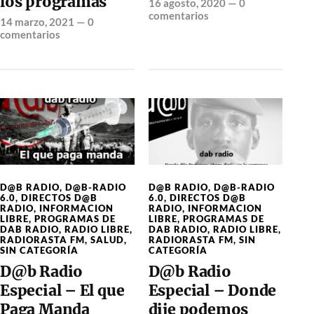
los programas
16 agosto, 2020
—
0
comentarios
14 marzo, 2021
—
0
comentarios
D@B RADIO
,
D@B-RADIO
D@B RADIO
,
D@B-RADIO
6.0
,
DIRECTOS D@B
6.0
,
DIRECTOS D@B
RADIO
,
INFORMACION
RADIO
,
INFORMACION
LIBRE
,
PROGRAMAS DE
LIBRE
,
PROGRAMAS DE
DAB RADIO
,
RADIO LIBRE
,
DAB RADIO
,
RADIO LIBRE
,
RADIORASTA FM
,
SIN
RADIORASTA FM
,
SALUD
,
CATEGORÍA
SIN CATEGORÍA
D@b Radio
D@b Radio
Especial – Donde
Especial – El que
dije podemos
Paga Manda