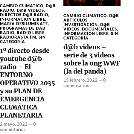
CAMBIO CLIMÁTICO
,
D@B
RADIO
,
D@B VIDEOS
,
DIRECTOS D@B RADIO
,
CAMBIO CLIMÁTICO
,
D@B
INFORMACION LIBRE
,
ARTÍCULOS
MARÍA DESILUMINATE
,
INVESTIGACIÓN
,
D@B
PROGRAMAS DE DAB
VIDEOS
,
DOCUMENTALES
,
RADIO
,
RADIO LIBRE
,
INFORMACION LIBRE
,
SIN
RADIORASTA FM
,
SIN
CATEGORÍA
CATEGORÍA
d@b videos –
1º directo desde
serie de 3 videos
youtube d@b
sobre la ong WWF
radio – El
(la del panda)
ENTORNO
15 febrero, 2022
—
0
OPERATIVO 2035
comentarios
y su PLAN DE
EMERGENCIA
CLIMÁTICA
PLANETARIA
2 mayo, 2022
—
0
comentarios