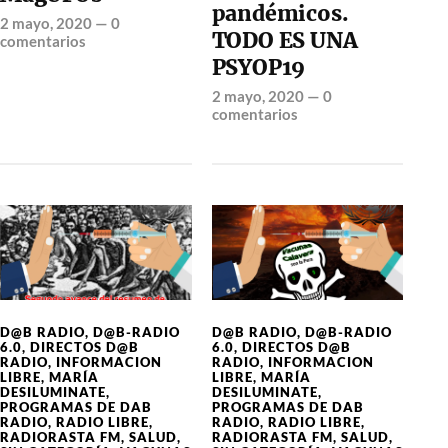
pandémicos.
2 mayo, 2020
—
0
TODO ES UNA
comentarios
PSYOP19
2 mayo, 2020
—
0
comentarios
D@B RADIO
,
D@B-RADIO
D@B RADIO
,
D@B-RADIO
6.0
,
DIRECTOS D@B
6.0
,
DIRECTOS D@B
RADIO
,
INFORMACION
RADIO
,
INFORMACION
LIBRE
,
MARÍA
LIBRE
,
MARÍA
DESILUMINATE
,
DESILUMINATE
,
PROGRAMAS DE DAB
PROGRAMAS DE DAB
RADIO
,
RADIO LIBRE
,
RADIO
,
RADIO LIBRE
,
RADIORASTA FM
,
SALUD
,
RADIORASTA FM
,
SALUD
,