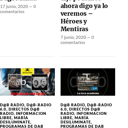
ahora digo ya lo
17 junio, 2020
—
0
comentarios
veremos –
Héroes y
Mentiras
7 junio, 2020
—
0
comentarios
D@B RADIO
,
D@B-RADIO
D@B RADIO
,
D@B-RADIO
6.0
,
DIRECTOS D@B
6.0
,
DIRECTOS D@B
RADIO
,
INFORMACION
RADIO
,
INFORMACION
LIBRE
,
MARÍA
LIBRE
,
MARÍA
DESILUMINATE
,
DESILUMINATE
,
PROGRAMAS DE DAB
PROGRAMAS DE DAB