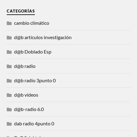
CATEGORÍAS
cambio climático
d@b artículos investigación
d@b Doblado Esp
d@b radio
d@b radio 3punto 0
d@b videos
d@b-radio 6.0
dab radio 4punto 0