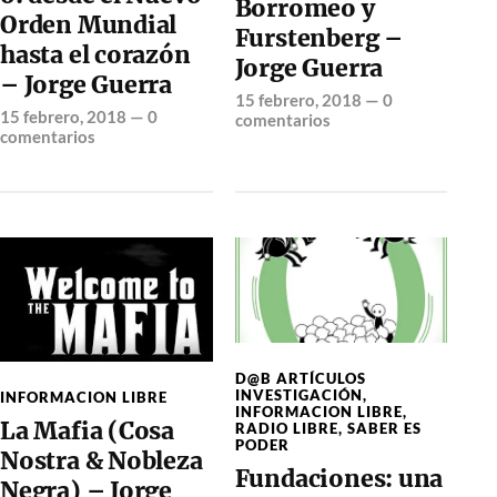
Borromeo y
Orden Mundial
Furstenberg –
hasta el corazón
Jorge Guerra
– Jorge Guerra
15 febrero, 2018
—
0
15 febrero, 2018
—
0
comentarios
comentarios
D@B ARTÍCULOS
INVESTIGACIÓN
,
INFORMACION LIBRE
INFORMACION LIBRE
,
La Mafia (Cosa
RADIO LIBRE
,
SABER ES
PODER
Nostra & Nobleza
Fundaciones: una
Negra) – Jorge