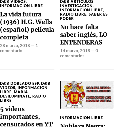
D@B VIDEOS
,
D@B ARTÍCULOS
INFORMACION LIBRE
INVESTIGACIÓN
,
INFORMACION LIBRE
,
La vida futura
RADIO LIBRE
,
SABER ES
PODER
(1936) H.G. Wells
No hace falta
(español) película
saber inglés, LO
completa
ENTENDERAS
28 marzo, 2018
—
1
comentario
14 marzo, 2018
—
0
comentarios
D@B DOBLADO ESP
,
D@B
VIDEOS
,
INFORMACION
LIBRE
,
MARÍA
DESILUMINATE
,
RADIO
LIBRE
5 videos
importantes,
INFORMACION LIBRE
censurados en YT
Nobleza Negra: