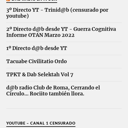
3º Directo YT - Trinid@b (censurado por
youtube)
2º Directo d@b desde YT - Guerra Cognitiva
Informe OTAN Marzo 2022
1º Directo d@b desde YT
Tacuabe Civilitatio Ordo
TPKT & Dab Selektah Vol 7
d@b radio Club de Roma, Cerrando el
Círculo... Rociito también llora.
YOUTUBE – CANAL 1 CENSURADO