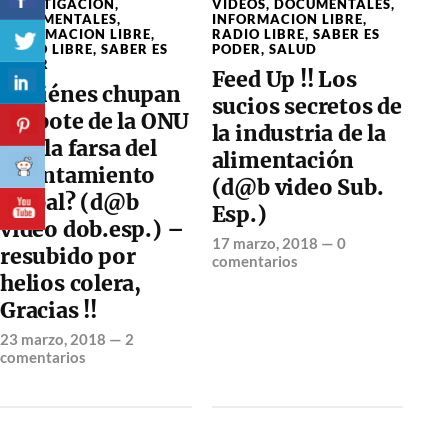
INVESTIGACIÓN
,
VIDEOS
,
DOCUMENTALES
,
DOCUMENTALES
,
INFORMACION LIBRE
,
INFORMACION LIBRE
,
RADIO LIBRE
,
SABER ES
RADIO LIBRE
,
SABER ES
PODER
,
SALUD
PODER
Feed Up !! Los
¿Quiénes chupan
sucios secretos de
del bote de la ONU
la industria de la
con la farsa del
alimentación
calentamiento
(d@b video Sub.
global? (d@b
Esp.)
video dob.esp.) –
17 marzo, 2018
—
0
resubido por
comentarios
helios colera,
Gracias !!
23 marzo, 2018
—
2
comentarios