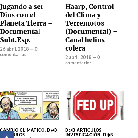
Jugando a ser
Haarp, Control
Dios con el
del Clima y
Planeta Tierra –
Terremotos
Documental
(Documental) –
Subt.Esp.
Canal helios
colera
26 abril, 2018
—
0
comentarios
2 abril, 2018
—
0
comentarios
CAMBIO CLIMÁTICO
,
D@B
D@B ARTÍCULOS
ARTÍCULOS
INVESTIGACIÓN
,
D@B