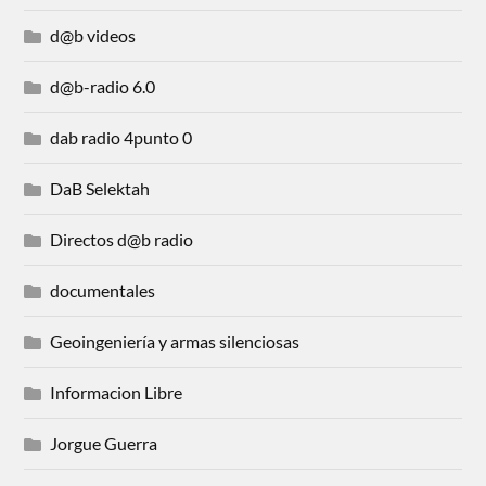
d@b videos
d@b-radio 6.0
dab radio 4punto 0
DaB Selektah
Directos d@b radio
documentales
Geoingeniería y armas silenciosas
Informacion Libre
Jorgue Guerra