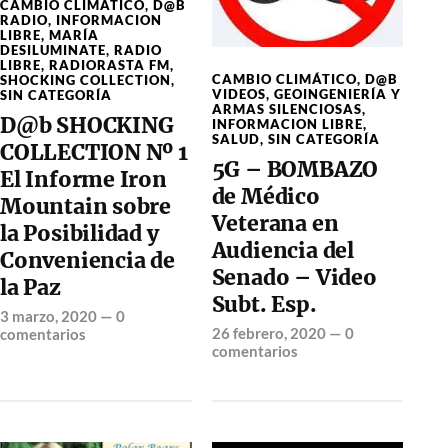
CAMBIO CLIMÁTICO
,
D@B
RADIO
,
INFORMACION
LIBRE
,
MARÍA
DESILUMINATE
,
RADIO
LIBRE
,
RADIORASTA FM
,
CAMBIO CLIMÁTICO
,
D@B
SHOCKING COLLECTION
,
VIDEOS
,
GEOINGENIERÍA Y
SIN CATEGORÍA
ARMAS SILENCIOSAS
,
D@b SHOCKING
INFORMACION LIBRE
,
SALUD
,
SIN CATEGORÍA
COLLECTION Nº 1
5G – BOMBAZO
El Informe Iron
de Médico
Mountain sobre
Veterana en
la Posibilidad y
Audiencia del
Conveniencia de
Senado – Video
la Paz
Subt. Esp.
3 marzo, 2020
—
0
26 febrero, 2020
—
0
comentarios
comentarios