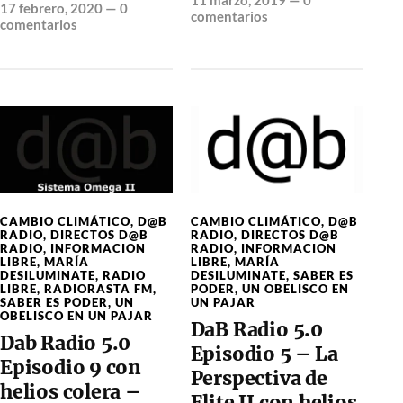
11 marzo, 2019
—
0
17 febrero, 2020
—
0
comentarios
comentarios
CAMBIO CLIMÁTICO
,
D@B
CAMBIO CLIMÁTICO
,
D@B
RADIO
,
DIRECTOS D@B
RADIO
,
DIRECTOS D@B
RADIO
,
INFORMACION
RADIO
,
INFORMACION
LIBRE
,
MARÍA
LIBRE
,
MARÍA
DESILUMINATE
,
RADIO
DESILUMINATE
,
SABER ES
LIBRE
,
RADIORASTA FM
,
PODER
,
UN OBELISCO EN
SABER ES PODER
,
UN
UN PAJAR
OBELISCO EN UN PAJAR
DaB Radio 5.0
Dab Radio 5.0
Episodio 5 – La
Episodio 9 con
Perspectiva de
helios colera –
Elite II con helios