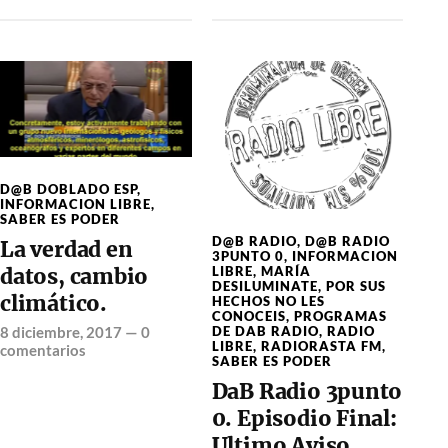
D@B DOBLADO ESP
,
INFORMACION LIBRE
,
SABER ES PODER
D@B RADIO
,
D@B RADIO
La verdad en
3PUNTO 0
,
INFORMACION
datos, cambio
LIBRE
,
MARÍA
DESILUMINATE
,
POR SUS
climático.
HECHOS NO LES
CONOCEIS
,
PROGRAMAS
8 diciembre, 2017
—
0
DE DAB RADIO
,
RADIO
LIBRE
,
RADIORASTA FM
,
comentarios
SABER ES PODER
DaB Radio 3punto
0. Episodio Final:
Ultimo Aviso