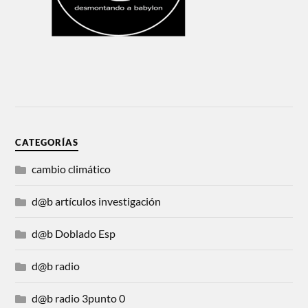
CATEGORÍAS
cambio climático
d@b artículos investigación
d@b Doblado Esp
d@b radio
d@b radio 3punto 0