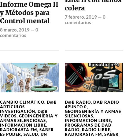
Informe Omega II
colera
y Métodos para
7 febrero, 2019
—
0
Control mental
comentarios
8 marzo, 2019
—
0
comentarios
CAMBIO CLIMÁTICO
,
D@B
D@B RADIO
,
DAB RADIO
ARTÍCULOS
4PUNTO 0
,
INVESTIGACIÓN
,
D@B
GEOINGENIERÍA Y ARMAS
VIDEOS
,
GEOINGENIERÍA Y
SILENCIOSAS
,
ARMAS SILENCIOSAS
,
INFORMACION LIBRE
,
INFORMACION LIBRE
,
PROGRAMAS DE DAB
RADIORASTA FM
,
SABER
RADIO
,
RADIO LIBRE
,
ES PODER
,
SALUD
,
UN
RADIORASTA FM
,
SABER