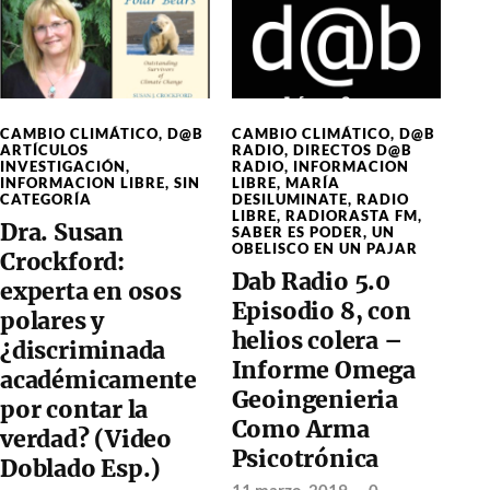
CAMBIO CLIMÁTICO
,
D@B
CAMBIO CLIMÁTICO
,
D@B
ARTÍCULOS
RADIO
,
DIRECTOS D@B
INVESTIGACIÓN
,
RADIO
,
INFORMACION
INFORMACION LIBRE
,
SIN
LIBRE
,
MARÍA
CATEGORÍA
DESILUMINATE
,
RADIO
LIBRE
,
RADIORASTA FM
,
Dra. Susan
SABER ES PODER
,
UN
OBELISCO EN UN PAJAR
Crockford:
Dab Radio 5.0
experta en osos
Episodio 8, con
polares y
helios colera –
¿discriminada
Informe Omega
académicamente
Geoingenieria
por contar la
Como Arma
verdad? (Video
Psicotrónica
Doblado Esp.)