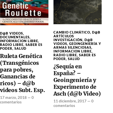
CAMBIO CLIMÁTICO
,
D@B
D@B VIDEOS
,
ARTÍCULOS
DOCUMENTALES
,
INVESTIGACIÓN
,
D@B
INFORMACION LIBRE
,
VIDEOS
,
GEOINGENIERÍA Y
RADIO LIBRE
,
SABER ES
ARMAS SILENCIOSAS
,
PODER
,
SALUD
INFORMACION LIBRE
,
Ruleta Genética
RADIO LIBRE
,
SABER ES
PODER
,
SALUD
(Transgénicos
¿Sequía en
para pobres,
España? –
Ganancias de
Geoingeniería y
ricos) – d@b
Experimento de
videos Subt. Esp.
Asch (d@b Video)
17 marzo, 2018
—
0
11 diciembre, 2017
—
0
comentarios
comentarios