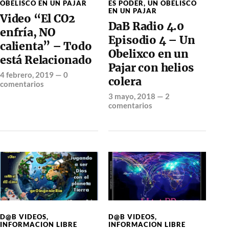
OBELISCO EN UN PAJAR
ES PODER
,
UN OBELISCO
EN UN PAJAR
Video “El CO2
DaB Radio 4.0
enfría, NO
Episodio 4 – Un
calienta” – Todo
Obelixco en un
está Relacionado
Pajar con helios
4 febrero, 2019
—
0
colera
comentarios
3 mayo, 2018
—
2
comentarios
D@B VIDEOS
,
D@B VIDEOS
,
INFORMACION LIBRE
INFORMACION LIBRE