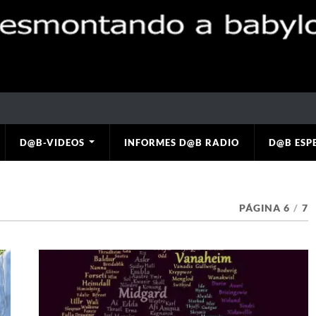
D@B-VIDEOS
INFORMES D@B RADIO
D@B ESP
PÁGINA 6
/
7