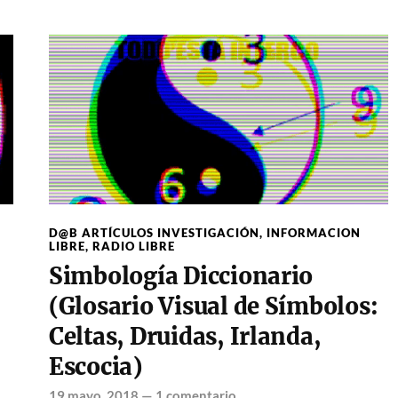
D@B ARTÍCULOS INVESTIGACIÓN
,
INFORMACION
LIBRE
,
RADIO LIBRE
Simbología Diccionario
(Glosario Visual de Símbolos:
Celtas, Druidas, Irlanda,
Escocia)
19 mayo, 2018
—
1 comentario