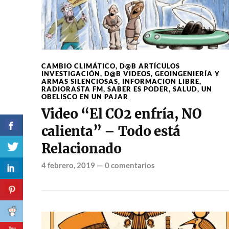
CAMBIO CLIMÁTICO
,
D@B ARTÍCULOS
INVESTIGACIÓN
,
D@B VIDEOS
,
GEOINGENIERÍA Y
ARMAS SILENCIOSAS
,
INFORMACION LIBRE
,
RADIORASTA FM
,
SABER ES PODER
,
SALUD
,
UN
OBELISCO EN UN PAJAR
Video “El CO2 enfría, NO
calienta” – Todo está
Relacionado
4 febrero, 2019
—
0 comentarios