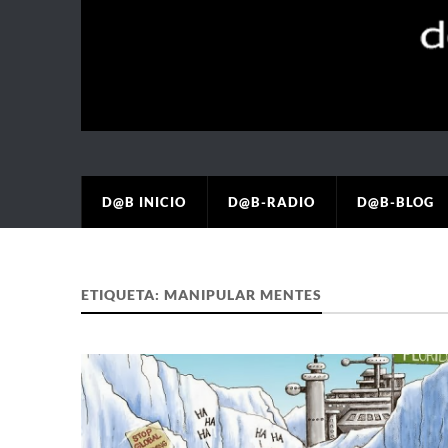
D@B INICIO
D@B-RADIO
D@B-BLOG
ETIQUETA:
MANIPULAR MENTES