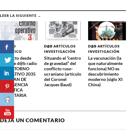
LEER LA SIGUIENTE →
CAMBIO
D@B ARTÍCULOS
D@B ARTÍCULOS
CLIMÁTICO
INVESTIGACIÓN
INVESTIGACIÓN
1º directo desde
Situando el “centro
La vacunación (la
youtube d@b radio
de gravedad” del
que naturalmente
– El ENTORNO
conflicto ruso-
funciona) NO es
OPERATIVO 2035
ucraniano (artículo
descubrimiento
y su PLAN DE
del Coronel
moderno (siglo XI
EMERGENCIA
Jacques Baud)
China)
CLIMÁTICA
PLANETARIA
DEJA UN COMENTARIO