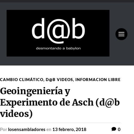
CAMBIO CLIMÁTICO
,
D@B VIDEOS
,
INFORMACION LIBRE
Geoingeniería y
Experimento de Asch (d@b
videos)
por
losensambladores
en
13 febrero, 2018
0