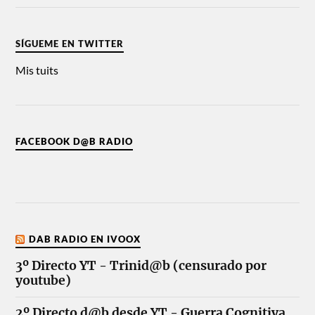
SÍGUEME EN TWITTER
Mis tuits
FACEBOOK D@B RADIO
DAB RADIO EN IVOOX
3º Directo YT - Trinid@b (censurado por
youtube)
2º Directo d@b desde YT - Guerra Cognitiva