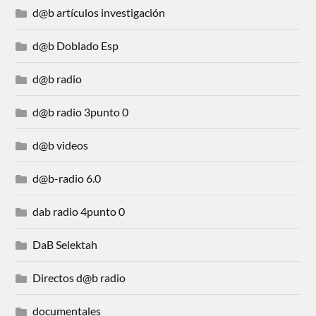
d@b artículos investigación
d@b Doblado Esp
d@b radio
d@b radio 3punto 0
d@b videos
d@b-radio 6.0
dab radio 4punto 0
DaB Selektah
Directos d@b radio
documentales