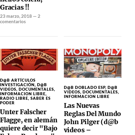
Gracias !!
23 marzo, 2018
—
2
comentarios
D@B ARTÍCULOS
INVESTIGACIÓN
,
D@B
D@B DOBLADO ESP
,
D@B
VIDEOS
,
DOCUMENTALES
,
VIDEOS
,
DOCUMENTALES
,
INFORMACION LIBRE
,
INFORMACION LIBRE
RADIO LIBRE
,
SABER ES
PODER
Las Nuevas
Unter Falscher
Reglas Del Mundo
Flagge, en alemán
John Pilger (d@b
quiere decir "Bajo
videos –