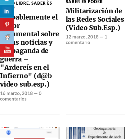
SABER ES PODER
RADIO LIBRE
,
SABER ES
PODER
Militarización de
Probablemente el
las Redes Sociales
mejor
(Video Sub.Esp.)
documental sobre
12 marzo, 2018
—
1
falsas noticias y
comentario
propaganda de
guerra –
"Ardereís en el
Infierno" (d@b
video sub.esp.)
16 marzo, 2018
—
0
comentarios