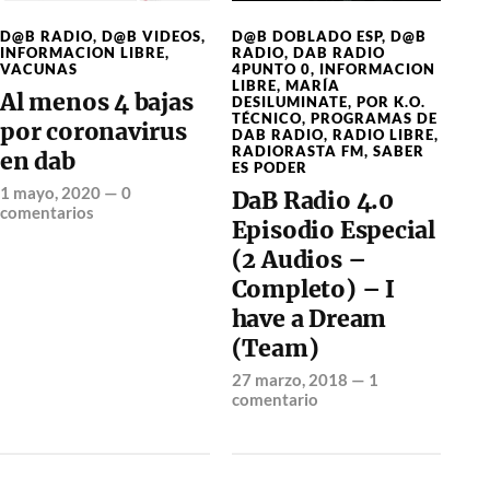
D@B RADIO
,
D@B VIDEOS
,
D@B DOBLADO ESP
,
D@B
INFORMACION LIBRE
,
RADIO
,
DAB RADIO
VACUNAS
4PUNTO 0
,
INFORMACION
LIBRE
,
MARÍA
Al menos 4 bajas
DESILUMINATE
,
POR K.O.
TÉCNICO
,
PROGRAMAS DE
por coronavirus
DAB RADIO
,
RADIO LIBRE
,
RADIORASTA FM
,
SABER
en dab
ES PODER
1 mayo, 2020
—
0
DaB Radio 4.0
comentarios
Episodio Especial
(2 Audios –
Completo) – I
have a Dream
(Team)
27 marzo, 2018
—
1
comentario