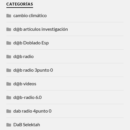
CATEGORÍAS
cambio climático
d@b artículos investigación
d@b Doblado Esp
d@b radio
d@b radio 3punto 0
d@b videos
d@b-radio 6.0
dab radio 4punto 0
DaB Selektah