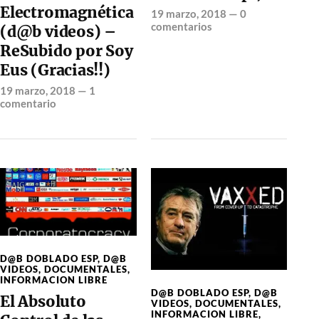
Electromagnética
19 marzo, 2018
—
0
comentarios
(d@b videos) –
ReSubido por Soy
Eus (Gracias!!)
19 marzo, 2018
—
1
comentario
D@B DOBLADO ESP
,
D@B
VIDEOS
,
DOCUMENTALES
,
INFORMACION LIBRE
D@B DOBLADO ESP
,
D@B
El Absoluto
VIDEOS
,
DOCUMENTALES
,
INFORMACION LIBRE
,