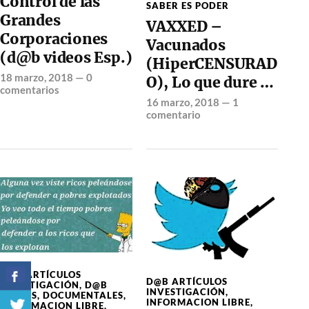
Control de las
SABER ES PODER
Grandes
VAXXED –
Corporaciones
Vacunados
(d@b videos Esp.)
(HiperCENSURAD
18 marzo, 2018
—
0
O), Lo que dure …
comentarios
16 marzo, 2018
—
1
comentario
D@B ARTÍCULOS
D@B ARTÍCULOS
INVESTIGACIÓN
,
D@B
INVESTIGACIÓN
,
VIDEOS
,
DOCUMENTALES
,
INFORMACION LIBRE
,
INFORMACION LIBRE
,