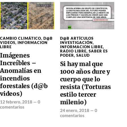
CAMBIO CLIMÁTICO
,
D@B
D@B ARTÍCULOS
VIDEOS
,
INFORMACION
INVESTIGACIÓN
,
LIBRE
INFORMACION LIBRE
,
RADIO LIBRE
,
SABER ES
Imágenes
PODER
,
SALUD
Increíbles –
Si hay mal que
Anomalías en
1000 años dure y
incendios
cuerpo que lo
forestales (d@b
resista (Torturas
videos)
estilo tercer
milenio)
12 febrero, 2018
—
0
comentarios
24 enero, 2018
—
0
comentarios