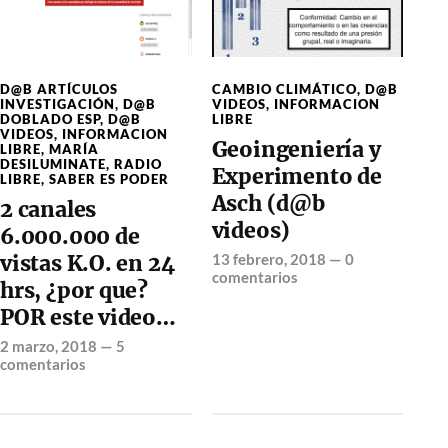
D@B ARTÍCULOS
CAMBIO CLIMÁTICO
,
D@B
INVESTIGACIÓN
,
D@B
VIDEOS
,
INFORMACION
DOBLADO ESP
,
D@B
LIBRE
VIDEOS
,
INFORMACION
Geoingeniería y
LIBRE
,
MARÍA
DESILUMINATE
,
RADIO
Experimento de
LIBRE
,
SABER ES PODER
Asch (d@b
2 canales
videos)
6.000.000 de
vistas K.O. en 24
13 febrero, 2018
—
0
comentarios
hrs, ¿por que?
POR este video…
2 marzo, 2018
—
5
comentarios