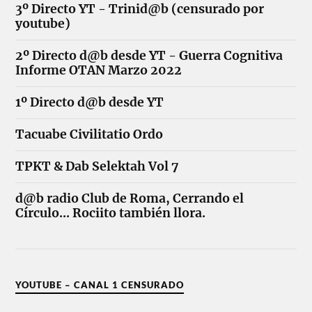
3º Directo YT - Trinid@b (censurado por
youtube)
2º Directo d@b desde YT - Guerra Cognitiva
Informe OTAN Marzo 2022
1º Directo d@b desde YT
Tacuabe Civilitatio Ordo
TPKT & Dab Selektah Vol 7
d@b radio Club de Roma, Cerrando el
Círculo... Rociito también llora.
YOUTUBE – CANAL 1 CENSURADO