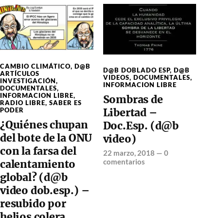
CAMBIO CLIMÁTICO
,
D@B
D@B DOBLADO ESP
,
D@B
ARTÍCULOS
VIDEOS
,
DOCUMENTALES
,
INVESTIGACIÓN
,
INFORMACION LIBRE
DOCUMENTALES
,
INFORMACION LIBRE
,
Sombras de
RADIO LIBRE
,
SABER ES
Libertad –
PODER
¿Quiénes chupan
Doc.Esp. (d@b
del bote de la ONU
video)
con la farsa del
22 marzo, 2018
—
0
comentarios
calentamiento
global? (d@b
video dob.esp.) –
resubido por
helios colera,