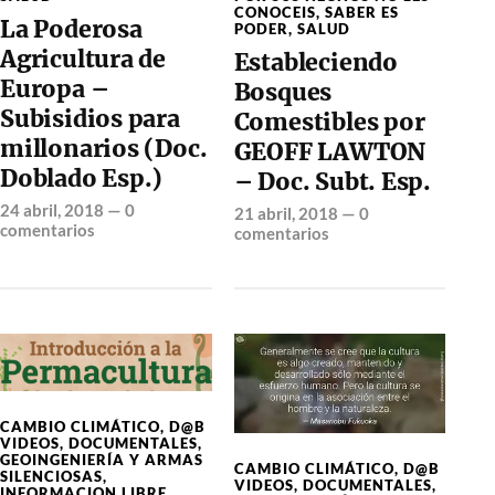
CONOCEIS
,
SABER ES
La Poderosa
PODER
,
SALUD
Agricultura de
Estableciendo
Europa –
Bosques
Subisidios para
Comestibles por
millonarios (Doc.
GEOFF LAWTON
Doblado Esp.)
– Doc. Subt. Esp.
24 abril, 2018
—
0
21 abril, 2018
—
0
comentarios
comentarios
CAMBIO CLIMÁTICO
,
D@B
VIDEOS
,
DOCUMENTALES
,
GEOINGENIERÍA Y ARMAS
CAMBIO CLIMÁTICO
,
D@B
SILENCIOSAS
,
VIDEOS
,
DOCUMENTALES
,
INFORMACION LIBRE
,