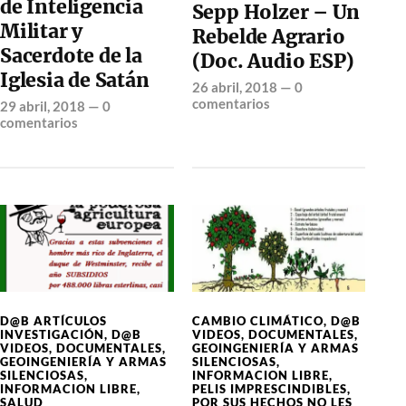
de Inteligencia
Sepp Holzer – Un
Militar y
Rebelde Agrario
Sacerdote de la
(Doc. Audio ESP)
Iglesia de Satán
26 abril, 2018
—
0
comentarios
29 abril, 2018
—
0
comentarios
D@B ARTÍCULOS
CAMBIO CLIMÁTICO
,
D@B
INVESTIGACIÓN
,
D@B
VIDEOS
,
DOCUMENTALES
,
VIDEOS
,
DOCUMENTALES
,
GEOINGENIERÍA Y ARMAS
GEOINGENIERÍA Y ARMAS
SILENCIOSAS
,
SILENCIOSAS
,
INFORMACION LIBRE
,
INFORMACION LIBRE
,
PELIS IMPRESCINDIBLES
,
SALUD
POR SUS HECHOS NO LES