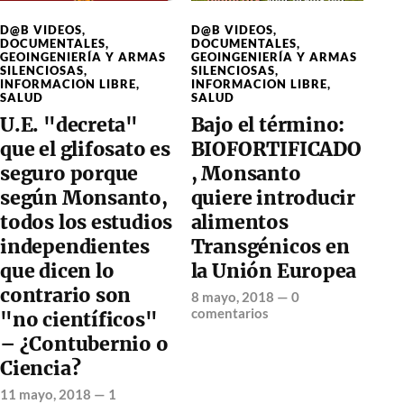
D@B VIDEOS
,
D@B VIDEOS
,
DOCUMENTALES
,
DOCUMENTALES
,
GEOINGENIERÍA Y ARMAS
GEOINGENIERÍA Y ARMAS
SILENCIOSAS
,
SILENCIOSAS
,
INFORMACION LIBRE
,
INFORMACION LIBRE
,
SALUD
SALUD
U.E. "decreta"
Bajo el término:
que el glifosato es
BIOFORTIFICADO
seguro porque
, Monsanto
según Monsanto,
quiere introducir
todos los estudios
alimentos
independientes
Transgénicos en
que dicen lo
la Unión Europea
contrario son
8 mayo, 2018
—
0
comentarios
"no científicos"
– ¿Contubernio o
Ciencia?
11 mayo, 2018
—
1