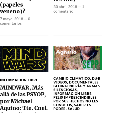
(papeles
30 abril, 2018
—
1
veneno)?
comentario
7 mayo, 2018
—
0
comentarios
CAMBIO CLIMÁTICO
,
D@B
INFORMACION LIBRE
VIDEOS
,
DOCUMENTALES
,
GEOINGENIERÍA Y ARMAS
MINDWAR, Más
SILENCIOSAS
,
allá de las PSYOP,
INFORMACION LIBRE
,
PELIS IMPRESCINDIBLES
,
por Michael
POR SUS HECHOS NO LES
CONOCEIS
,
SABER ES
Aquino: Tte. Cnel.
PODER
,
SALUD