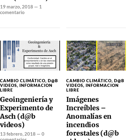
19 marzo, 2018
—
1
comentario
CAMBIO CLIMÁTICO
,
D@B
CAMBIO CLIMÁTICO
,
D@B
VIDEOS
,
INFORMACION
VIDEOS
,
INFORMACION
LIBRE
LIBRE
Geoingeniería y
Imágenes
Experimento de
Increíbles –
Asch (d@b
Anomalías en
videos)
incendios
forestales (d@b
13 febrero, 2018
—
0
comentarios