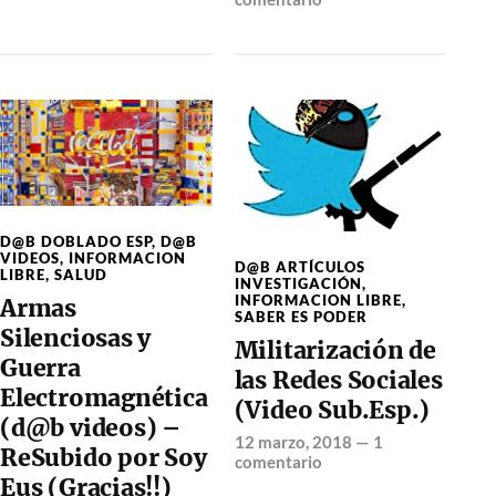
D@B DOBLADO ESP
,
D@B
VIDEOS
,
INFORMACION
D@B ARTÍCULOS
LIBRE
,
SALUD
INVESTIGACIÓN
,
INFORMACION LIBRE
,
Armas
SABER ES PODER
Silenciosas y
Militarización de
Guerra
las Redes Sociales
Electromagnética
(Video Sub.Esp.)
(d@b videos) –
12 marzo, 2018
—
1
ReSubido por Soy
comentario
Eus (Gracias!!)