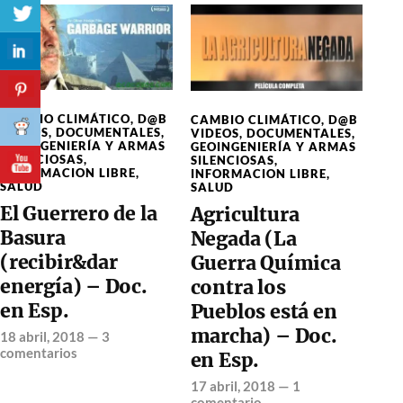
CAMBIO CLIMÁTICO
,
D@B
CAMBIO CLIMÁTICO
,
D@B
VIDEOS
,
DOCUMENTALES
,
VIDEOS
,
DOCUMENTALES
,
GEOINGENIERÍA Y ARMAS
GEOINGENIERÍA Y ARMAS
SILENCIOSAS
,
SILENCIOSAS
,
INFORMACION LIBRE
,
INFORMACION LIBRE
,
SALUD
SALUD
El Guerrero de la
Agricultura
Basura
Negada (La
(recibir&dar
Guerra Química
energía) – Doc.
contra los
en Esp.
Pueblos está en
marcha) – Doc.
18 abril, 2018
—
3
comentarios
en Esp.
17 abril, 2018
—
1
comentario