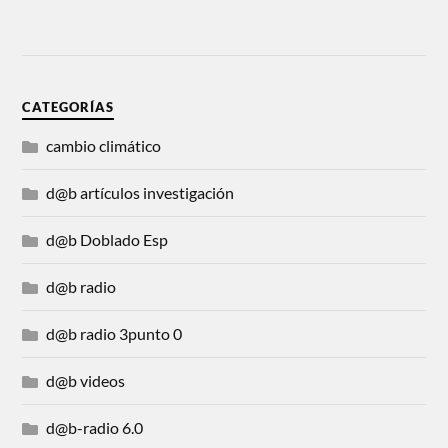
CATEGORÍAS
cambio climático
d@b artículos investigación
d@b Doblado Esp
d@b radio
d@b radio 3punto 0
d@b videos
d@b-radio 6.0