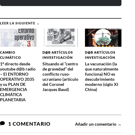
LEER LA SIGUIENTE →
CAMBIO
D@B ARTÍCULOS
D@B ARTÍCULOS
CLIMÁTICO
INVESTIGACIÓN
INVESTIGACIÓN
1º directo desde
Situando el “centro
La vacunación (la
youtube d@b radio
de gravedad” del
que naturalmente
– El ENTORNO
conflicto ruso-
funciona) NO es
OPERATIVO 2035
ucraniano (artículo
descubrimiento
y su PLAN DE
del Coronel
moderno (siglo XI
EMERGENCIA
Jacques Baud)
China)
CLIMÁTICA
PLANETARIA
1 COMENTARIO
Añadir un comentario →