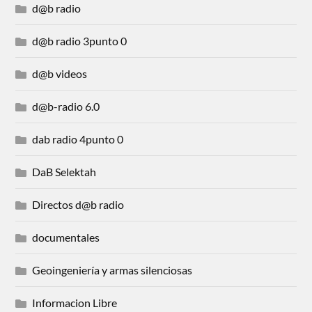
d@b radio
d@b radio 3punto 0
d@b videos
d@b-radio 6.0
dab radio 4punto 0
DaB Selektah
Directos d@b radio
documentales
Geoingeniería y armas silenciosas
Informacion Libre