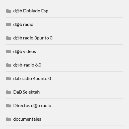
d@b Doblado Esp
d@b radio
d@b radio 3punto 0
d@b videos
d@b-radio 6.0
dab radio 4punto 0
DaB Selektah
Directos d@b radio
documentales