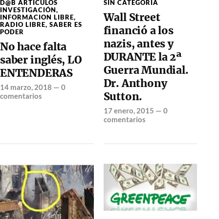
D@B ARTÍCULOS
SIN CATEGORÍA
INVESTIGACIÓN
,
Wall Street
INFORMACION LIBRE
,
RADIO LIBRE
,
SABER ES
financió a los
PODER
nazis, antes y
No hace falta
DURANTE la 2ª
saber inglés, LO
Guerra Mundial.
ENTENDERAS
Dr. Anthony
14 marzo, 2018
—
0
Sutton.
comentarios
17 enero, 2015
—
0
comentarios