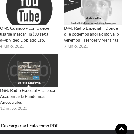
D@b Radio Especial – Donde
OMS Cúando y cómo debe
dije podemos ahora digo ya lo
usarse mascarilla (30 seg.) –
veremos – Héroes y Mentiras
d@b video Doblado Esp.
7 junio, 2020
4 junio, 2020
D@b Radio Especial – La Loca
Academia de Pandemias
Ancestrales
12 mayo, 2020
Descargar artículo como PDF