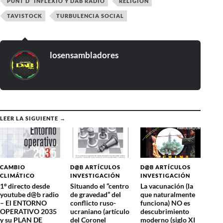
PUNT D´ INFLEXIÓ Y DAB RADIO
RELIGIÓN
TAVISTOCK
TURBULENCIA SOCIAL
losensambladores
LEER LA SIGUIENTE →
CAMBIO
D@B ARTÍCULOS
D@B ARTÍCULOS
CLIMÁTICO
INVESTIGACIÓN
INVESTIGACIÓN
1º directo desde
Situando el “centro
La vacunación (la
youtube d@b radio
de gravedad” del
que naturalmente
– El ENTORNO
conflicto ruso-
funciona) NO es
OPERATIVO 2035
ucraniano (artículo
descubrimiento
y su PLAN DE
del Coronel
moderno (siglo XI