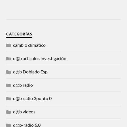
CATEGORÍAS
cambio climático
d@b artículos investigación
d@b Doblado Esp
d@b radio
d@b radio 3punto 0
d@b videos
d@b-radio 6.0