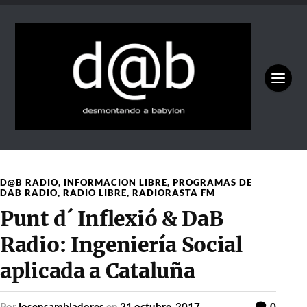
D@B RADIO
,
INFORMACION LIBRE
,
PROGRAMAS DE
DAB RADIO
,
RADIO LIBRE
,
RADIORASTA FM
Punt d´ Inflexió & DaB
Radio: Ingeniería Social
aplicada a Cataluña
por
losensambladores
en
21 octubre, 2017
0