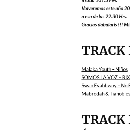
Irratia 107.5 FM.
Volveremos este año 201
a eso de las 22.30 Hrs.
Gracias dabalaris !!! Mil
TRACK 
Malaka Youth – Niños
SOMOS LA VOZ – RIX
Swan Fyahbwoy – No Es
Mabrodah & Tianobless
TRACK