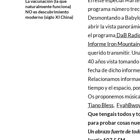
En este especial Martes
La vacunación (la que
naturalmente funciona)
programa número trec
NO es descubrimiento
moderno (siglo XI China)
Desmontando a Babyl
abrir la vista panorám
el programa
DaB Radio 
Informe Iron Mountain
querido transmitir. Una
40 años vista tomando 
fecha de dicho informe
Relacionamos informac
tiempo y el espacio, p
Os proponemos música 
Tiano Bless
,
FyahBwo
Que tengais todos y t
para probar cosas nue
Un abrazo fuerte de to