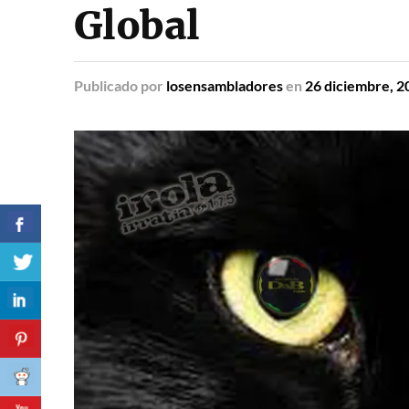
Global
Publicado
por
losensambladores
en
26 diciembre, 2