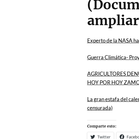
(Docum
ampliar
Experto de la NASA hab
Guerra Climática- Pro
AGRICULTORES DEN
HOY POR HOY ZAM
La gran estafa del cal
censurada)
Comparte esto:
Twitter
Faceb