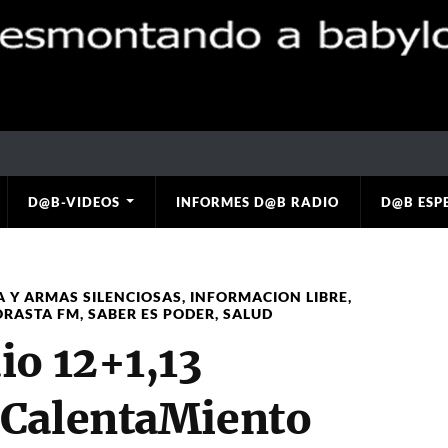
D@B-VIDEOS
INFORMES D@B RADIO
D@B ESP
A Y ARMAS SILENCIOSAS
,
INFORMACION LIBRE
,
ORASTA FM
,
SABER ES PODER
,
SALUD
io 12+1,13
 CalentaMiento