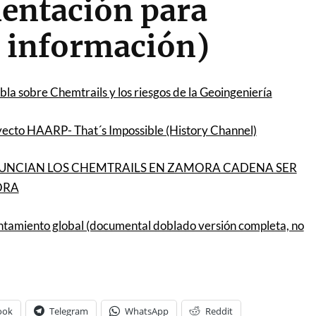
entación para
 información)
la sobre Chemtrails y los riesgos de la Geoingeniería
yecto HAARP- That´s Impossible (History Channel)
UNCIAN LOS CHEMTRAILS EN ZAMORA CADENA SER
ORA
entamiento global (documental doblado versión completa, no
ook
Telegram
WhatsApp
Reddit