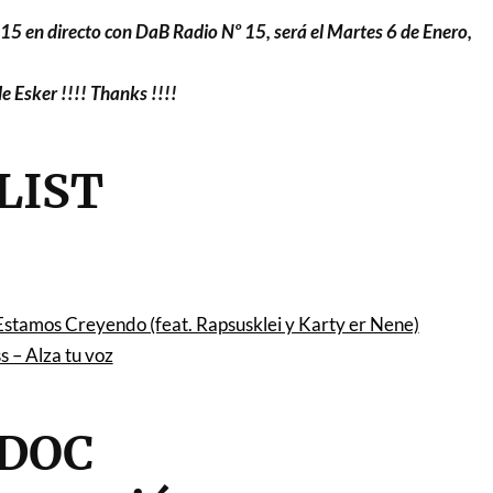
5 en directo con DaB Radio Nº 15, será el Martes 6 de Enero,
e Esker !!!! Thanks !!!!
LIST
tamos Creyendo (feat. Rapsusklei y Karty er Nene)
 – Alza tu voz
 DOC