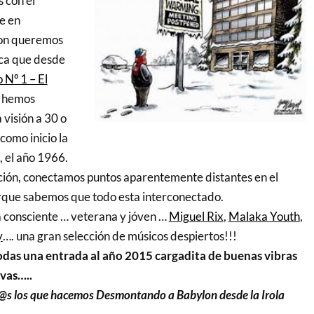
 con el
e en
on queremos
ica que desde
Nº 1 – El
hemos
 visión a 30 o
como inicio la
, el año 1966.
ión, conectamos puntos aparentemente distantes en el
orque sabemos que todo esta interconectado.
consciente … veterana y jóven …
Miguel Rix
,
Malaka Youth
,
y
…. una gran selección de músicos despiertos!!!
odas una entrada al año 2015 cargadita de buenas vibras
vas…..
d@s los que hacemos Desmontando a Babylon desde la Irola