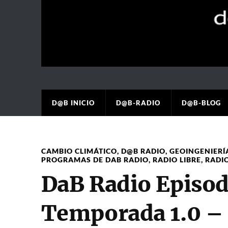
D@B INICIO
D@B-RADIO
D@B-BLOG
CAMBIO CLIMÁTICO
,
D@B RADIO
,
GEOINGENIERÍ
PROGRAMAS DE DAB RADIO
,
RADIO LIBRE
,
RADI
DaB Radio Episod
Temporada 1.0 –