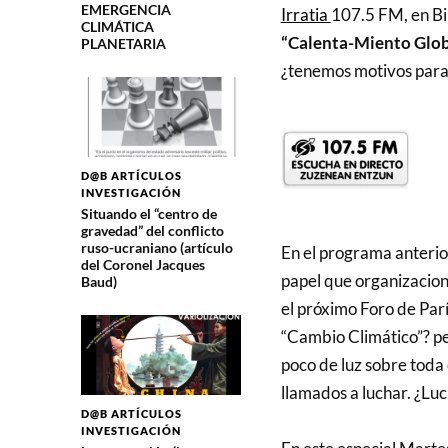
EMERGENCIA
Irratia
107.5 FM, en Bi
CLIMÁTICA
“Calenta-Miento Glob
PLANETARIA
¿tenemos motivos para
D@B ARTÍCULOS
INVESTIGACIÓN
Situando el “centro de
gravedad” del conflicto
ruso-ucraniano (artículo
En el programa anteri
del Coronel Jacques
papel que organizacio
Baud)
el próximo Foro de Par
“Cambio Climático”? p
poco de luz sobre toda
llamados a luchar. ¿Luc
D@B ARTÍCULOS
INVESTIGACIÓN