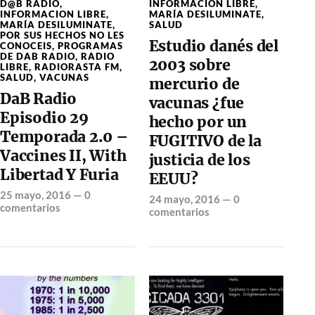
D@B RADIO
,
INFORMACION LIBRE
,
INFORMACION LIBRE
,
MARÍA DESILUMINATE
,
MARÍA DESILUMINATE
,
SALUD
POR SUS HECHOS NO LES
Estudio danés del
CONOCEIS
,
PROGRAMAS
DE DAB RADIO
,
RADIO
2003 sobre
LIBRE
,
RADIORASTA FM
,
SALUD
,
VACUNAS
mercurio de
DaB Radio
vacunas ¿fue
Episodio 29
hecho por un
Temporada 2.0 –
FUGITIVO de la
Vaccines II, With
justicia de los
Libertad Y Furia
EEUU?
25 mayo, 2016
—
0
24 mayo, 2016
—
0
comentarios
comentarios