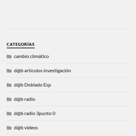
CATEGORÍAS
cambio climático
d@b artículos investigación
d@b Doblado Esp
d@b radio
d@b radio 3punto 0
d@b videos