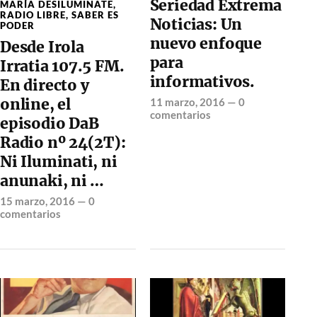
Seriedad Extrema
MARÍA DESILUMINATE
,
RADIO LIBRE
,
SABER ES
Noticias: Un
PODER
nuevo enfoque
Desde Irola
para
Irratia 107.5 FM.
informativos.
En directo y
online, el
11 marzo, 2016
—
0
comentarios
episodio DaB
Radio nº 24(2T):
Ni Iluminati, ni
anunaki, ni …
15 marzo, 2016
—
0
comentarios