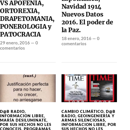
VS APOFENIA,
Navidad 1914
ORTOREXIA,
Nuevos Datos
DRAPETOMANIA,
2016. El poder de
PONEROLOGIA y
la Paz.
PATOCRACIA
18 enero, 2016
—
0
29 enero, 2016
—
0
comentarios
comentarios
D@B RADIO
,
CAMBIO CLIMÁTICO
,
D@B
INFORMACION LIBRE
,
RADIO
,
GEOINGENIERÍA Y
MARÍA DESILUMINATE
,
ARMAS SILENCIOSAS
,
POR SUS HECHOS NO LES
INFORMACION LIBRE
,
POR
CONOCEIS
,
PROGRAMAS
SUS HECHOS NO LES