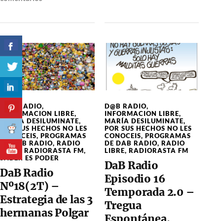
D@B RADIO
,
D@B RADIO
,
INFORMACION LIBRE
,
INFORMACION LIBRE
,
MARÍA DESILUMINATE
,
MARÍA DESILUMINATE
,
POR SUS HECHOS NO LES
POR SUS HECHOS NO LES
CONOCEIS
,
PROGRAMAS
CONOCEIS
,
PROGRAMAS
DE DAB RADIO
,
RADIO
DE DAB RADIO
,
RADIO
LIBRE
,
RADIORASTA FM
,
LIBRE
,
RADIORASTA FM
SABER ES PODER
DaB Radio
DaB Radio
Episodio 16
Nº18(2T) –
Temporada 2.0 –
Estrategia de las 3
Tregua
hermanas Polgar
Espontánea,