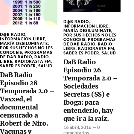
D@B RADIO
,
INFORMACION LIBRE
,
MARÍA DESILUMINATE
,
D@B RADIO
,
POR SUS HECHOS NO LES
INFORMACION LIBRE
,
CONOCEIS
,
PROGRAMAS
MARÍA DESILUMINATE
,
DE DAB RADIO
,
RADIO
POR SUS HECHOS NO LES
LIBRE
,
RADIORASTA FM
,
CONOCEIS
,
PROGRAMAS
SABER ES PODER
,
SALUD
DE DAB RADIO
,
RADIO
DaB Radio
LIBRE
,
RADIORASTA FM
,
SABER ES PODER
,
SALUD
Episodio 26
DaB Radio
Temporada 2.0 –
Episodio 28
Sociedades
Temporada 2.0 –
Secretas (SS) e
Vaxxed, el
Iboga: para
documental
entenderlo, hay
censurado a
que ir a la raíz.
Robert de Niro.
16 abril, 2016
—
0
Vacunas y
comentarios