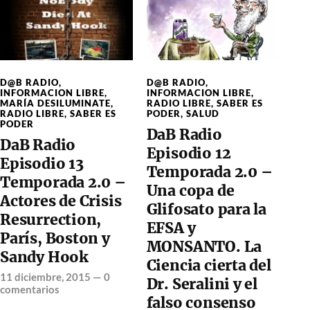
D@B RADIO
,
D@B RADIO
,
INFORMACION LIBRE
,
INFORMACION LIBRE
,
MARÍA DESILUMINATE
,
RADIO LIBRE
,
SABER ES
RADIO LIBRE
,
SABER ES
PODER
,
SALUD
PODER
DaB Radio
DaB Radio
Episodio 12
Episodio 13
Temporada 2.0 –
Temporada 2.0 –
Una copa de
Actores de Crisis
Glifosato para la
Resurrection,
EFSA y
París, Boston y
MONSANTO. La
Sandy Hook
Ciencia cierta del
11 diciembre, 2015
—
0
Dr. Seralini y el
comentarios
falso consenso