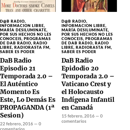
D@B RADIO
,
D@B RADIO
,
INFORMACION LIBRE
,
INFORMACION LIBRE
,
MARÍA DESILUMINATE
,
MARÍA DESILUMINATE
,
POR SUS HECHOS NO LES
POR SUS HECHOS NO LES
CONOCEIS
,
PROGRAMAS
CONOCEIS
,
PROGRAMAS
DE DAB RADIO
,
RADIO
DE DAB RADIO
,
RADIO
LIBRE
,
RADIORASTA FM
,
LIBRE
,
RADIORASTA FM
,
SABER ES PODER
SABER ES PODER
DaB Radio
DaB Radio
Episodio 21
Epidodio 20
Temporada 2.0 –
Temporada 2.0 –
El Auténtico
Vaticano Crest y
Momento Es
el Holocausto
Este, Lo Demás Es
Indígena Infantil
PROPAGANDA (1ª
en Canadá
Sesion)
15 febrero, 2016
—
0
comentarios
22 febrero, 2016
—
0
comentarios