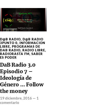
D@B RADIO
,
D@B RADIO
3PUNTO 0
,
INFORMACION
LIBRE
,
PROGRAMAS DE
DAB RADIO
,
RADIO LIBRE
,
RADIORASTA FM
,
SABER
ES PODER
DaB Radio 3.0
Episodio 7 –
Ideología de
Género … Follow
the money
19 diciembre, 2016
—
1
comentario