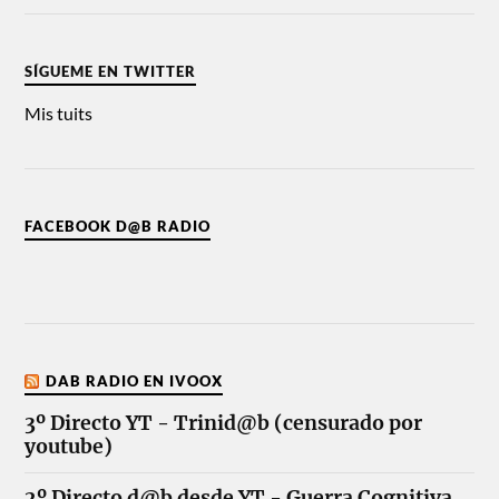
SÍGUEME EN TWITTER
Mis tuits
FACEBOOK D@B RADIO
DAB RADIO EN IVOOX
3º Directo YT - Trinid@b (censurado por
youtube)
2º Directo d@b desde YT - Guerra Cognitiva