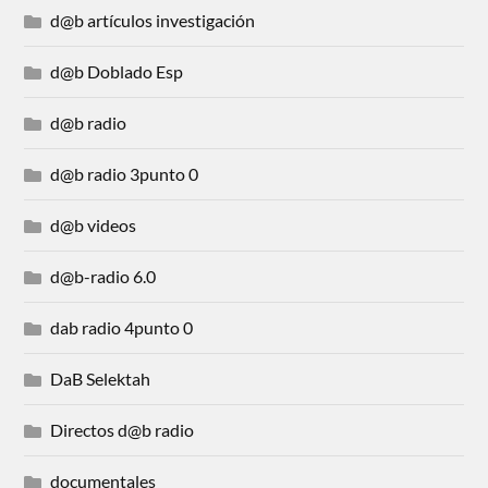
d@b artículos investigación
d@b Doblado Esp
d@b radio
d@b radio 3punto 0
d@b videos
d@b-radio 6.0
dab radio 4punto 0
DaB Selektah
Directos d@b radio
documentales