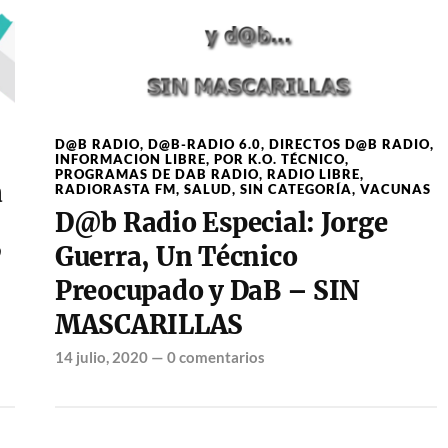
D@B RADIO
,
D@B-RADIO 6.0
,
DIRECTOS D@B RADIO
,
INFORMACION LIBRE
,
POR K.O. TÉCNICO
,
PROGRAMAS DE DAB RADIO
,
RADIO LIBRE
,
a
RADIORASTA FM
,
SALUD
,
SIN CATEGORÍA
,
VACUNAS
D@b Radio Especial: Jorge
Guerra, Un Técnico
”
Preocupado y DaB – SIN
MASCARILLAS
14 julio, 2020
—
0 comentarios