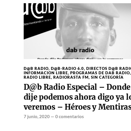
D@B RADIO
,
D@B-RADIO 6.0
,
DIRECTOS D@B RADI
INFORMACION LIBRE
,
PROGRAMAS DE DAB RADIO
,
RADIO LIBRE
,
RADIORASTA FM
,
SIN CATEGORÍA
D@b Radio Especial – Donde
dije podemos ahora digo ya l
veremos – Héroes y Mentira
7 junio, 2020
—
0 comentarios