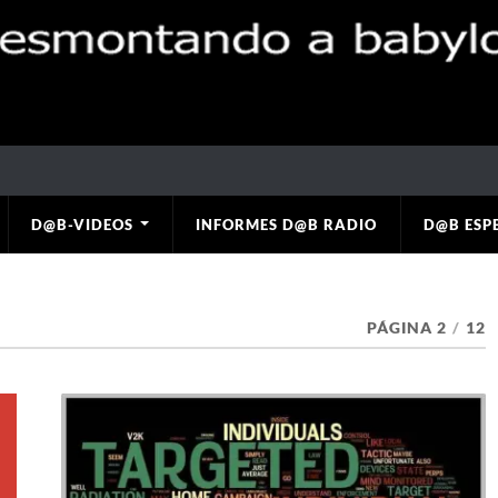
D@B-VIDEOS
INFORMES D@B RADIO
D@B ESP
PÁGINA 2
/
12