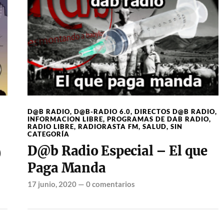
D@B RADIO
,
D@B-RADIO 6.0
,
DIRECTOS D@B RADIO
,
INFORMACION LIBRE
,
PROGRAMAS DE DAB RADIO
,
RADIO LIBRE
,
RADIORASTA FM
,
SALUD
,
SIN
CATEGORÍA
D@b Radio Especial – El que
)
Paga Manda
17 junio, 2020
—
0 comentarios