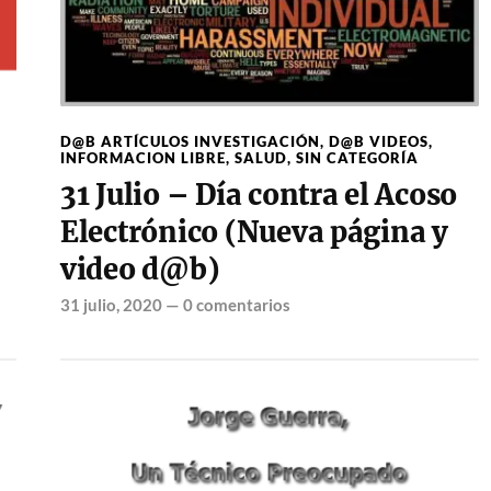
D@B ARTÍCULOS INVESTIGACIÓN
,
D@B VIDEOS
,
INFORMACION LIBRE
,
SALUD
,
SIN CATEGORÍA
31 Julio – Día contra el Acoso
Electrónico (Nueva página y
video d@b)
31 julio, 2020
—
0 comentarios