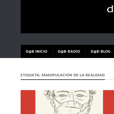
D@B INICIO
D@B-RADIO
D@B-BLOG
ETIQUETA:
MANIPULACIÓN DE LA REALIDAD