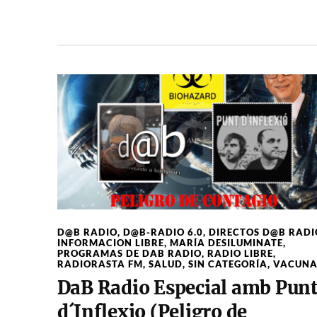
D@B RADIO
,
D@B-RADIO 6.0
,
DIRECTOS D@B RADI
INFORMACION LIBRE
,
MARÍA DESILUMINATE
,
PROGRAMAS DE DAB RADIO
,
RADIO LIBRE
,
RADIORASTA FM
,
SALUD
,
SIN CATEGORÍA
,
VACUNA
DaB Radio Especial amb Pun
d´Inflexio (Peligro de