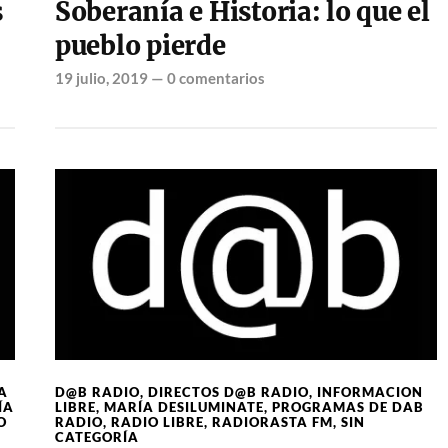
s
Soberanía e Historia: lo que el
pueblo pierde
19 julio, 2019
—
0 comentarios
A
D@B RADIO
,
DIRECTOS D@B RADIO
,
INFORMACION
ÍA
LIBRE
,
MARÍA DESILUMINATE
,
PROGRAMAS DE DAB
O
RADIO
,
RADIO LIBRE
,
RADIORASTA FM
,
SIN
CATEGORÍA