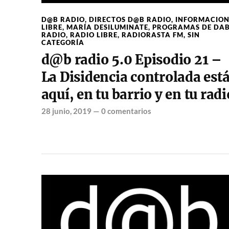
D@B RADIO
,
DIRECTOS D@B RADIO
,
INFORMACIO
LIBRE
,
MARÍA DESILUMINATE
,
PROGRAMAS DE DA
RADIO
,
RADIO LIBRE
,
RADIORASTA FM
,
SIN
CATEGORÍA
d@b radio 5.0 Episodio 21 –
La Disidencia controlada est
aquí, en tu barrio y en tu radi
28 junio, 2019
—
0 comentarios