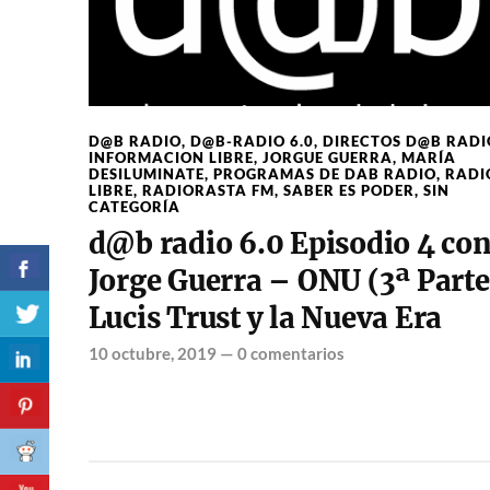
D@B RADIO
,
D@B-RADIO 6.0
,
DIRECTOS D@B RADI
INFORMACION LIBRE
,
JORGUE GUERRA
,
MARÍA
DESILUMINATE
,
PROGRAMAS DE DAB RADIO
,
RADI
LIBRE
,
RADIORASTA FM
,
SABER ES PODER
,
SIN
CATEGORÍA
d@b radio 6.0 Episodio 4 co
Jorge Guerra – ONU (3ª Parte
Lucis Trust y la Nueva Era
10 octubre, 2019
—
0 comentarios