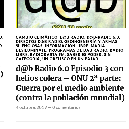
O
,
CAMBIO CLIMÁTICO
,
D@B RADIO
,
D@B-RADIO 6.0
,
DIRECTOS D@B RADIO
,
GEOINGENIERÍA Y ARMAS
O
SILENCIOSAS
,
INFORMACION LIBRE
,
MARÍA
DESILUMINATE
,
PROGRAMAS DE DAB RADIO
,
RADIO
LIBRE
,
RADIORASTA FM
,
SABER ES PODER
,
SIN
CATEGORÍA
,
UN OBELISCO EN UN PAJAR
n
d@b Radio 6.0 Episodio 3 con
)
helios colera – ONU 2ª parte:
Guerra por el medio ambiente
(contra la población mundial)
4 octubre, 2019
—
0 comentarios