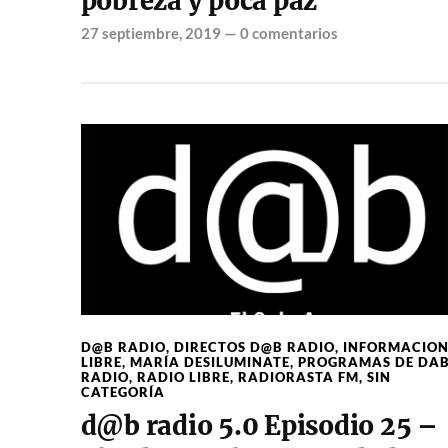
pobreza y poca paz
27 septiembre, 2019
—
0 comentarios
D@B RADIO
,
DIRECTOS D@B RADIO
,
INFORMACIO
LIBRE
,
MARÍA DESILUMINATE
,
PROGRAMAS DE DA
RADIO
,
RADIO LIBRE
,
RADIORASTA FM
,
SIN
CATEGORÍA
d@b radio 5.0 Episodio 25 –