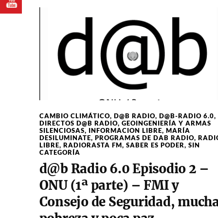
CAMBIO CLIMÁTICO
,
D@B RADIO
,
D@B-RADIO 6.0
,
DIRECTOS D@B RADIO
,
GEOINGENIERÍA Y ARMAS
SILENCIOSAS
,
INFORMACION LIBRE
,
MARÍA
DESILUMINATE
,
PROGRAMAS DE DAB RADIO
,
RADI
LIBRE
,
RADIORASTA FM
,
SABER ES PODER
,
SIN
CATEGORÍA
d@b Radio 6.0 Episodio 2 –
ONU (1ª parte) – FMI y
Consejo de Seguridad, much