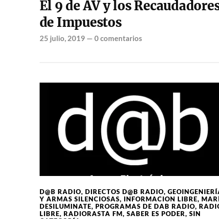
El 9 de AV y los Recaudadore
de Impuestos
25 julio, 2019
—
0 comentarios
D@B RADIO
,
DIRECTOS D@B RADIO
,
GEOINGENIERÍ
Y ARMAS SILENCIOSAS
,
INFORMACION LIBRE
,
MAR
DESILUMINATE
,
PROGRAMAS DE DAB RADIO
,
RADI
LIBRE
,
RADIORASTA FM
,
SABER ES PODER
,
SIN