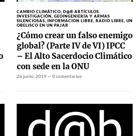
N
CAMBIO CLIMÁTICO
,
D@B ARTÍCULOS
B
INVESTIGACIÓN
,
GEOINGENIERÍA Y ARMAS
SILENCIOSAS
,
INFORMACION LIBRE
,
RADIO LIBRE
,
UN
OBELISCO EN UN PAJAR
¿Cómo crear un falso enemigo
á
global? (Parte IV de VI) IPCC
o
– El Alto Sacerdocio Climático
con sede en la ONU
26 junio, 2019
—
0 comentarios