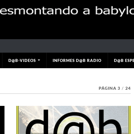
D@B-VIDEOS
INFORMES D@B RADIO
D@B ESP
PÁGINA 3
/
24