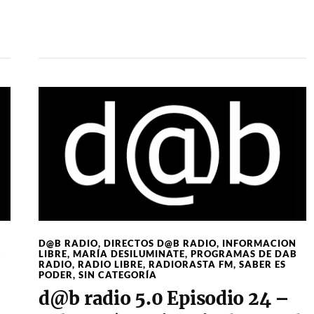
N
D@B RADIO
,
DIRECTOS D@B RADIO
,
INFORMACION
B
LIBRE
,
MARÍA DESILUMINATE
,
PROGRAMAS DE DAB
RADIO
,
RADIO LIBRE
,
RADIORASTA FM
,
SABER ES
PODER
,
SIN CATEGORÍA
d@b radio 5.0 Episodio 24 –