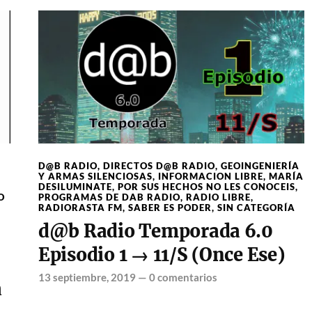
D@B RADIO
,
DIRECTOS D@B RADIO
,
GEOINGENIERÍA
Y ARMAS SILENCIOSAS
,
INFORMACION LIBRE
,
MARÍA
DESILUMINATE
,
POR SUS HECHOS NO LES CONOCEIS
,
O
PROGRAMAS DE DAB RADIO
,
RADIO LIBRE
,
RADIORASTA FM
,
SABER ES PODER
,
SIN CATEGORÍA
d@b Radio Temporada 6.0
Episodio 1 → 11/S (Once Ese)
13 septiembre, 2019
—
0 comentarios
a