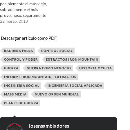
posiblemente el más viejo,
sobradamente el más
provechoso, seguramente
el más vicioso. Es el único
22 marzo, 2018
de alcance internacional. El
singular en el cual los
Descargar artículo como PDF
beneficios se cuentan en
dólares y las pérdidas en
vidas. Un latrocinio se
BANDERA FALSA
CONTROL SOCIAL
describe lo mejor…
CONTROL Y PODER
EXTRACTOS IRON MOUNTAIN
GUERRA
GUERRA COMO NEGOCIO
HISTORIA OCULTA
INFORME IRON MOUNTAIN - EXTRACTOS
INGENIERÍA SOCIAL
INGENIERÍA SOCIAL APLICADA
MASS MEDIA
NUEVO ORDEN MUNDIAL
PLANES DE GUERRA
losensambladores