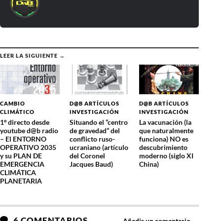
LEER LA SIGUIENTE →
CAMBIO
D@B ARTÍCULOS
D@B ARTÍCULOS
CLIMÁTICO
INVESTIGACIÓN
INVESTIGACIÓN
1º directo desde
Situando el “centro
La vacunación (la
youtube d@b radio
de gravedad” del
que naturalmente
– El ENTORNO
conflicto ruso-
funciona) NO es
OPERATIVO 2035
ucraniano (artículo
descubrimiento
y su PLAN DE
del Coronel
moderno (siglo XI
EMERGENCIA
Jacques Baud)
China)
CLIMÁTICA
PLANETARIA
6 COMENTARIOS