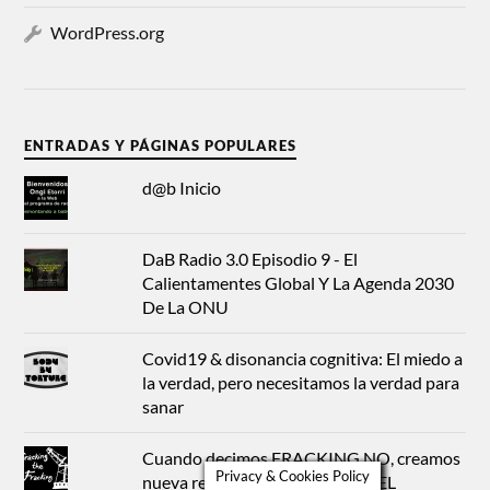
WordPress.org
ENTRADAS Y PÁGINAS POPULARES
d@b Inicio
DaB Radio 3.0 Episodio 9 - El
Calientamentes Global Y La Agenda 2030
De La ONU
Covid19 & disonancia cognitiva: El miedo a
la verdad, pero necesitamos la verdad para
sanar
Cuando decimos FRACKING NO, creamos
Privacy & Cookies Policy
nueva realidad: LA QUIEBRA DEL