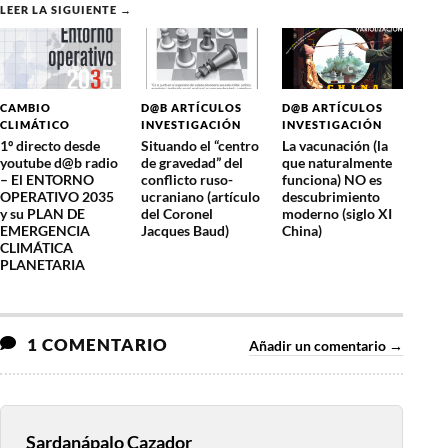
LEER LA SIGUIENTE →
CAMBIO
D@B ARTÍCULOS
D@B ARTÍCULOS
CLIMÁTICO
INVESTIGACIÓN
INVESTIGACIÓN
1º directo desde
Situando el “centro
La vacunación (la
youtube d@b radio
de gravedad” del
que naturalmente
– El ENTORNO
conflicto ruso-
funciona) NO es
OPERATIVO 2035
ucraniano (artículo
descubrimiento
y su PLAN DE
del Coronel
moderno (siglo XI
EMERGENCIA
Jacques Baud)
China)
CLIMÁTICA
PLANETARIA
1 COMENTARIO
Añadir un comentario →
Sardanápalo Cazador