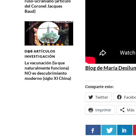
ruso-ucraniano (artículo
del Coronel Jacques
Baud)
D@B ARTÍCULOS
INVESTIGACIÓN
La vacunación (la que
Blog de María Desilu
naturalmente funciona)
NO es descubrimiento
moderno (siglo XI China)
Comparte esto:
Twitter
Faceb
Imprimir
Más