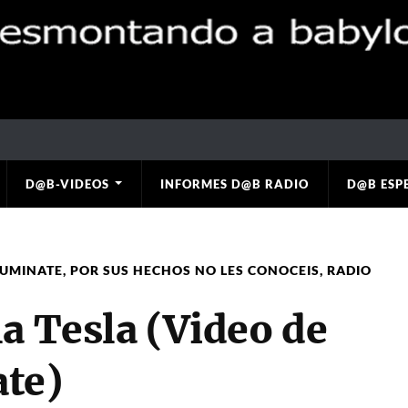
D@B-VIDEOS
INFORMES D@B RADIO
D@B ESP
LUMINATE
,
POR SUS HECHOS NO LES CONOCEIS
,
RADIO
a Tesla (Video de
te)