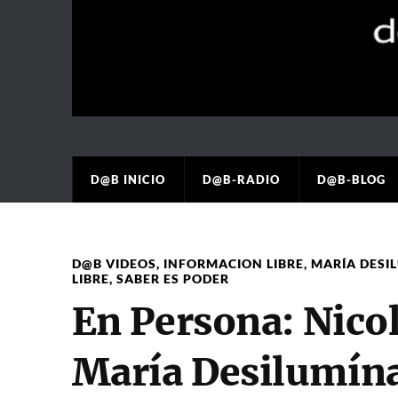
D@B INICIO
D@B-RADIO
D@B-BLOG
D@B VIDEOS
,
INFORMACION LIBRE
,
MARÍA DESI
LIBRE
,
SABER ES PODER
En Persona: Nicol
María Desilumína