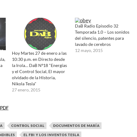
DaB Radio Episodio 32
Temporada 1.0 – Los sonidos
del silencio, patentes para
lavado de cerebros
12 mayo, 2015
Hoy Martes 27 de enero a las
la,
10:30 p.m. en Directo desde
la
la Irola… DaB Nº18 "Energías
y el Control Social, El mayor
olvidado de la Historia,
Nikola Tesla"
27 enero, 2015
 PDF
LA
CONTROL SOCIAL
DOCUMENTOS DE MARÍA
NDIBLES
EL FBI Y LOS INVENTOS TESLA