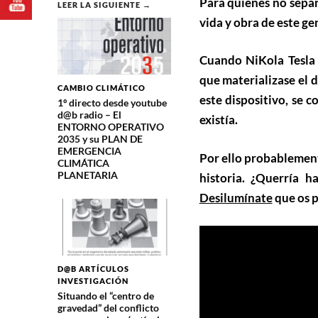
Para quienes no sepan
LEER LA SIGUIENTE →
vida y obra de este ge
Cuando NiKola Tesla 
que materializase el 
CAMBIO CLIMÁTICO
este dispositivo, se 
1º directo desde youtube
d@b radio – El
existía.
ENTORNO OPERATIVO
2035 y su PLAN DE
EMERGENCIA
Por ello probablement
CLIMÁTICA
PLANETARIA
historia. ¿Querría h
Desilumínate
que os 
D@B ARTÍCULOS
INVESTIGACIÓN
Situando el “centro de
gravedad” del conflicto