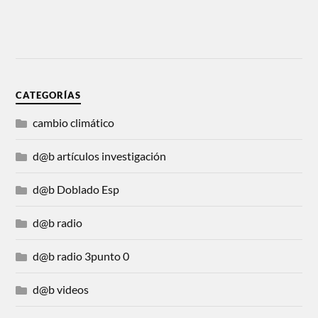
CATEGORÍAS
cambio climático
d@b artículos investigación
d@b Doblado Esp
d@b radio
d@b radio 3punto 0
d@b videos