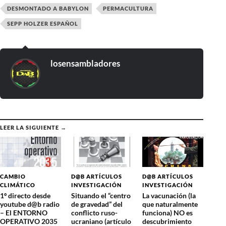
DESMONTADO A BABYLON
PERMACULTURA
SEPP HOLZER ESPAÑOL
losensambladores
LEER LA SIGUIENTE →
CAMBIO
D@B ARTÍCULOS
D@B ARTÍCULOS
CLIMÁTICO
INVESTIGACIÓN
INVESTIGACIÓN
1º directo desde
Situando el “centro
La vacunación (la
youtube d@b radio
de gravedad” del
que naturalmente
– El ENTORNO
conflicto ruso-
funciona) NO es
OPERATIVO 2035
ucraniano (artículo
descubrimiento