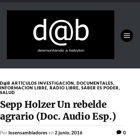
D@B ARTÍCULOS INVESTIGACIÓN
,
DOCUMENTALES
,
INFORMACION LIBRE
,
RADIO LIBRE
,
SABER ES PODER
,
SALUD
Sepp Holzer Un rebelde
agrario (Doc. Audio Esp.)
por
losensambladores
en
2 junio, 2016
0