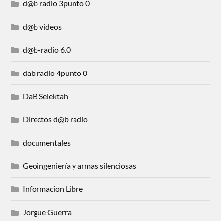
d@b radio 3punto 0
d@b videos
d@b-radio 6.0
dab radio 4punto 0
DaB Selektah
Directos d@b radio
documentales
Geoingeniería y armas silenciosas
Informacion Libre
Jorgue Guerra