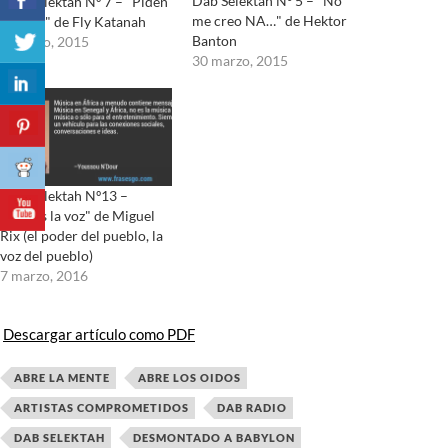
Dab Selektah Nº 5 – "No
DaB Selektah Nº 7 – "Piden
me creo NA…" de Hektor
Unidad" de Fly Katanah
Banton
29 junio, 2015
30 marzo, 2015
DaB Selektah Nº13 –
"Somos la voz" de Miguel
Rix (el poder del pueblo, la
voz del pueblo)
7 marzo, 2016
Descargar artículo como PDF
ABRE LA MENTE
ABRE LOS OIDOS
ARTISTAS COMPROMETIDOS
DAB RADIO
DAB SELEKTAH
DESMONTADO A BABYLON