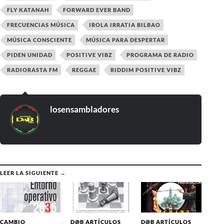
FLY KATANAH
FORWARD EVER BAND
FRECUENCIAS MÚSICA
IROLA IRRATIA BILBAO
MÚSICA CONSCIENTE
MÚSICA PARA DESPERTAR
PIDEN UNIDAD
POSITIVE VIBZ
PROGRAMA DE RADIO
RADIORASTA FM
REGGAE
RIDDIM POSITIVE VIBZ
losensambladores
LEER LA SIGUIENTE →
CAMBIO
D@B ARTÍCULOS
D@B ARTÍCULOS