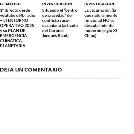
CLIMÁTICO
INVESTIGACIÓN
INVESTIGACIÓN
1º directo desde
Situando el “centro
La vacunación (la
youtube d@b radio
de gravedad” del
que naturalmente
– El ENTORNO
conflicto ruso-
funciona) NO es
OPERATIVO 2035
ucraniano (artículo
descubrimiento
y su PLAN DE
del Coronel
moderno (siglo XI
EMERGENCIA
Jacques Baud)
China)
CLIMÁTICA
PLANETARIA
DEJA UN COMENTARIO