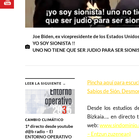
Joe Biden, ex vicepresidente de los Estados Unidos
YO SOY SIONISTA !!
UNO NO TIENE QUE SER JUDIO PARA SER SIONI
Pincha aquí para escu
LEER LA SIGUIENTE →
Sabios de Sión. Desmo
Desde los estudios d
Bizkaia…. en directo 
CAMBIO CLIMÁTICO
web:
www.sindominio.n
1º directo desde youtube
d@b radio – El
– Entzun zuzenean)
ENTORNO OPERATIVO