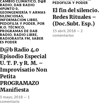
CAMBIO CLIMÁTICO
,
D@B
PEDOFILÍA Y PODER
RADIO
,
DAB RADIO
4PUNTO 0
,
El fin del silencio.
GEOINGENIERÍA Y ARMAS
Redes Rituales –
SILENCIOSAS
,
INFORMACION LIBRE
,
(Doc.Subt. Esp.)
PEDOFILÍA Y PODER
,
POR
K.O. TÉCNICO
,
15 abril, 2018
—
2
PROGRAMAS DE DAB
RADIO
,
RADIO LIBRE
,
comentarios
RADIORASTA FM
,
SABER
ES PODER
D@b Radio 4.0
Episodio Especial
U. T. P. y R. M. –
Improvisatio Non
Petita
PROGRAMAZO
Manifiesta
5 mayo, 2018
—
1
comentario