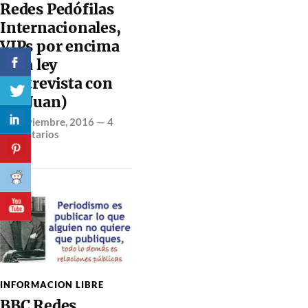
Redes Pedófilas
Internacionales,
VIPs por encima
de la ley
(Entrevista con
CSI Juan)
26 noviembre, 2016
—
4
comentarios
INFORMACION LIBRE
BBC Redes