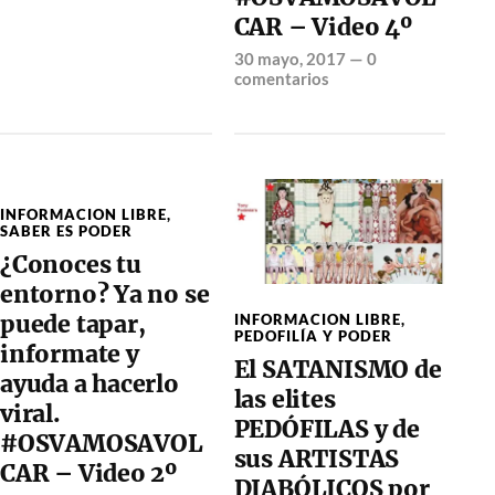
CAR – Video 4º
30 mayo, 2017
—
0
comentarios
INFORMACION LIBRE
,
SABER ES PODER
¿Conoces tu
entorno? Ya no se
puede tapar,
INFORMACION LIBRE
,
PEDOFILÍA Y PODER
informate y
El SATANISMO de
ayuda a hacerlo
las elites
viral.
PEDÓFILAS y de
#OSVAMOSAVOL
sus ARTISTAS
CAR – Video 2º
DIABÓLICOS por