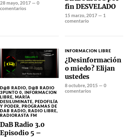
28 mayo, 2017
—
0
fin DESVELADO
comentarios
15 marzo, 2017
—
1
comentario
INFORMACION LIBRE
¿Desinformación
o miedo? Elijan
ustedes
8 octubre, 2015
—
0
D@B RADIO
,
D@B RADIO
comentarios
3PUNTO 0
,
INFORMACION
LIBRE
,
MARÍA
DESILUMINATE
,
PEDOFILÍA
Y PODER
,
PROGRAMAS DE
DAB RADIO
,
RADIO LIBRE
,
RADIORASTA FM
DaB Radio 3.0
Episodio 5 –