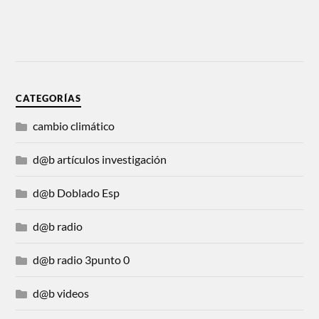
CATEGORÍAS
cambio climático
d@b artículos investigación
d@b Doblado Esp
d@b radio
d@b radio 3punto 0
d@b videos