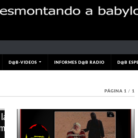
D@B-VIDEOS
INFORMES D@B RADIO
D@B ESP
PÁGINA 1
/
1