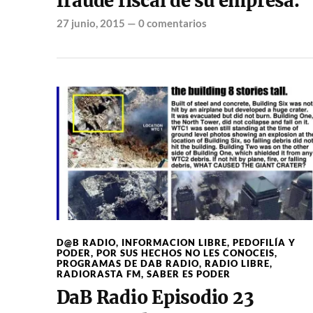
fraude fiscal de su empresa.
27 junio, 2015
—
0 comentarios
D@B RADIO
,
INFORMACION LIBRE
,
PEDOFILÍA Y
PODER
,
POR SUS HECHOS NO LES CONOCEIS
,
PROGRAMAS DE DAB RADIO
,
RADIO LIBRE
,
RADIORASTA FM
,
SABER ES PODER
DaB Radio Episodio 23