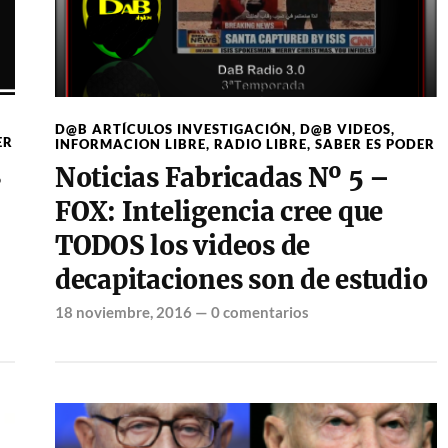
D@B ARTÍCULOS INVESTIGACIÓN
,
D@B VIDEOS
,
ER
INFORMACION LIBRE
,
RADIO LIBRE
,
SABER ES PODER
s
Noticias Fabricadas Nº 5 –
FOX: Inteligencia cree que
TODOS los videos de
decapitaciones son de estudio
18 noviembre, 2016
—
0 comentarios