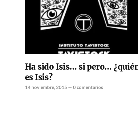
Ha sido Isis… si pero… ¿quié
es Isis?
14 noviembre, 2015
—
0 comentarios