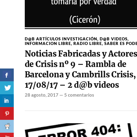
D@B ARTÍCULOS INVESTIGACIÓN
,
D@B VIDEOS
,
INFORMACION LIBRE
,
RADIO LIBRE
,
SABER ES POD
Noticias Fabricadas y Actore
de Crisis nº 9 – Rambla de
Barcelona y Cambrills Crisis,
17/08/17 – 2 d@b videos
28 agosto, 2017
—
5 comentarios