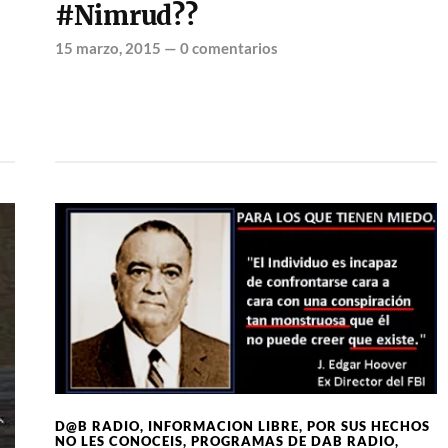
#Nimrud??
15 marzo, 2015
—
0 comentarios
D@B RADIO
,
INFORMACION LIBRE
,
POR SUS HECHOS
NO LES CONOCEIS
,
PROGRAMAS DE DAB RADIO
,