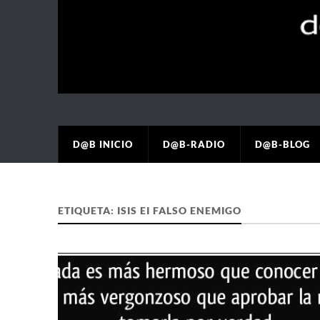
D@B INICIO
D@B-RADIO
D@B-BLOG
ETIQUETA:
ISIS EI FALSO ENEMIGO