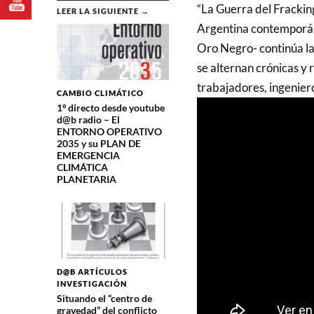
“La Guerra del Frackin
LEER LA SIGUIENTE →
Argentina contemporán
Oro Negro- continúa la
se alternan crónicas y 
trabajadores, ingenier
CAMBIO CLIMÁTICO
1º directo desde youtube
d@b radio – El
ENTORNO OPERATIVO
2035 y su PLAN DE
EMERGENCIA
CLIMÁTICA
PLANETARIA
D@B ARTÍCULOS
INVESTIGACIÓN
Situando el “centro de
gravedad” del conflicto