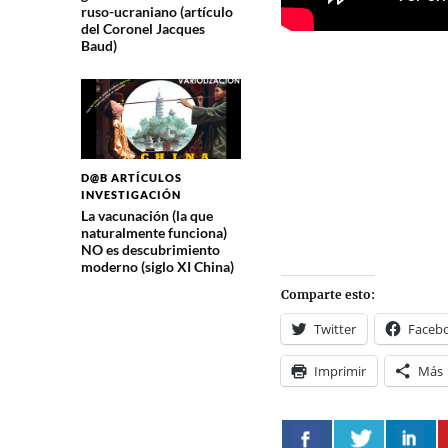
ruso-ucraniano (artículo
del Coronel Jacques
Baud)
D@B ARTÍCULOS
INVESTIGACIÓN
La vacunación (la que
naturalmente funciona)
NO es descubrimiento
moderno (siglo XI China)
Comparte esto:
Twitter
Faceb
Imprimir
Más