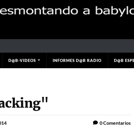
D@B-VIDEOS
INFORMES D@B RADIO
D@B ESP
racking"
014
0
Comentarios