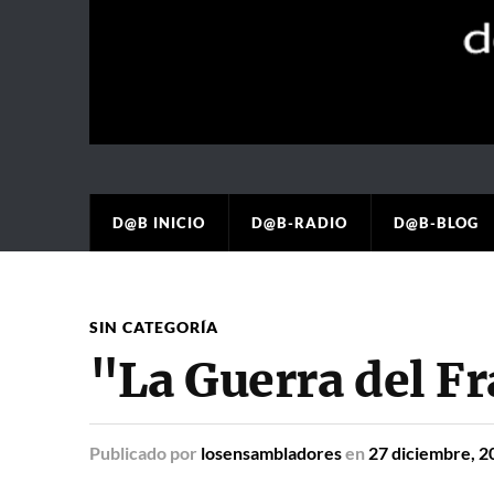
D@B INICIO
D@B-RADIO
D@B-BLOG
SIN CATEGORÍA
"La Guerra del F
Publicado
por
losensambladores
en
27 diciembre, 2