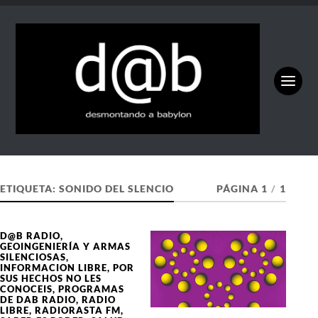
ETIQUETA:
SONIDO DEL SLENCIO
PÁGINA 1
/
1
D@B RADIO
,
GEOINGENIERÍA Y ARMAS
SILENCIOSAS
,
INFORMACION LIBRE
,
POR
SUS HECHOS NO LES
CONOCEIS
,
PROGRAMAS
DE DAB RADIO
,
RADIO
LIBRE
,
RADIORASTA FM
,