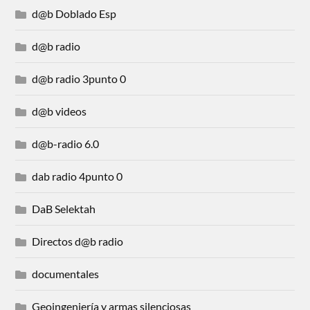
d@b Doblado Esp
d@b radio
d@b radio 3punto 0
d@b videos
d@b-radio 6.0
dab radio 4punto 0
DaB Selektah
Directos d@b radio
documentales
Geoingeniería y armas silenciosas