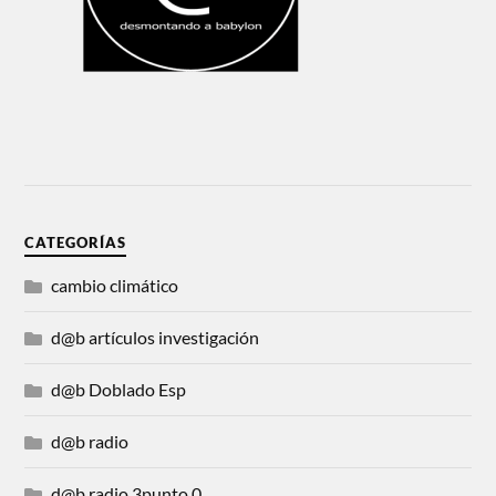
CATEGORÍAS
cambio climático
d@b artículos investigación
d@b Doblado Esp
d@b radio
d@b radio 3punto 0