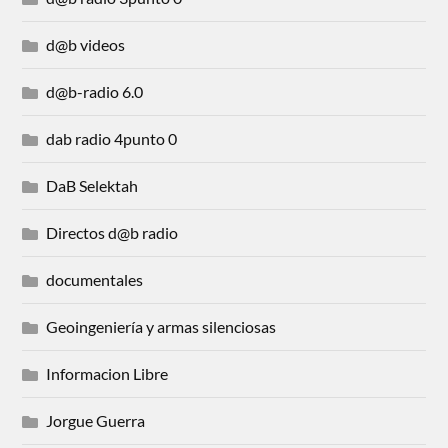
d@b videos
d@b-radio 6.0
dab radio 4punto 0
DaB Selektah
Directos d@b radio
documentales
Geoingeniería y armas silenciosas
Informacion Libre
Jorgue Guerra