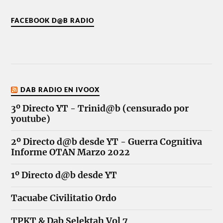
FACEBOOK D@B RADIO
DAB RADIO EN IVOOX
3º Directo YT - Trinid@b (censurado por
youtube)
2º Directo d@b desde YT - Guerra Cognitiva
Informe OTAN Marzo 2022
1º Directo d@b desde YT
Tacuabe Civilitatio Ordo
TPKT & Dab Selektah Vol 7