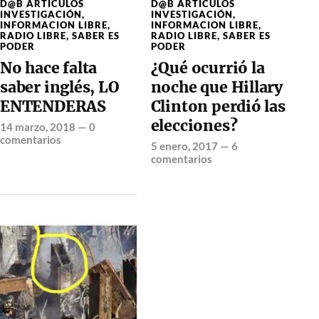
D@B ARTÍCULOS
D@B ARTÍCULOS
INVESTIGACIÓN
,
INVESTIGACIÓN
,
INFORMACION LIBRE
,
INFORMACION LIBRE
,
RADIO LIBRE
,
SABER ES
RADIO LIBRE
,
SABER ES
PODER
PODER
No hace falta
¿Qué ocurrió la
saber inglés, LO
noche que Hillary
ENTENDERAS
Clinton perdió las
elecciones?
14 marzo, 2018
—
0
comentarios
5 enero, 2017
—
6
comentarios