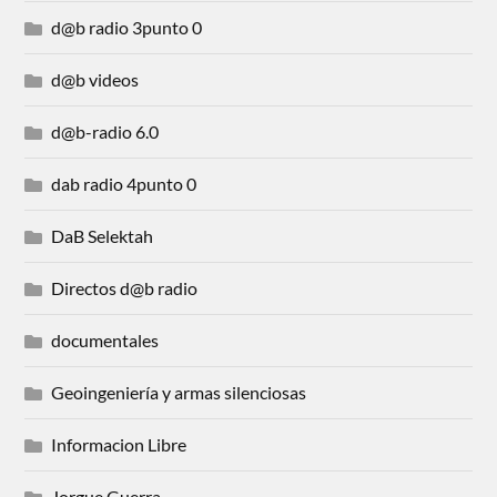
d@b radio 3punto 0
d@b videos
d@b-radio 6.0
dab radio 4punto 0
DaB Selektah
Directos d@b radio
documentales
Geoingeniería y armas silenciosas
Informacion Libre
Jorgue Guerra