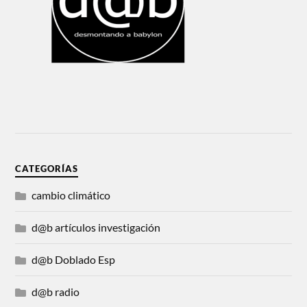
CATEGORÍAS
cambio climático
d@b artículos investigación
d@b Doblado Esp
d@b radio