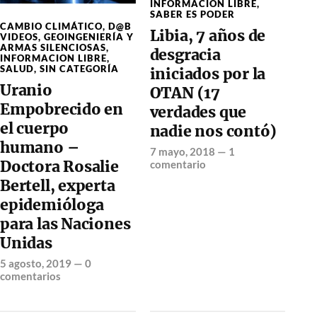
INFORMACION LIBRE
,
SABER ES PODER
CAMBIO CLIMÁTICO
,
D@B
Libia, 7 años de
VIDEOS
,
GEOINGENIERÍA Y
ARMAS SILENCIOSAS
,
desgracia
INFORMACION LIBRE
,
SALUD
,
SIN CATEGORÍA
iniciados por la
Uranio
OTAN (17
Empobrecido en
verdades que
el cuerpo
nadie nos contó)
humano –
7 mayo, 2018
—
1
Doctora Rosalie
comentario
Bertell, experta
epidemióloga
para las Naciones
Unidas
5 agosto, 2019
—
0
comentarios