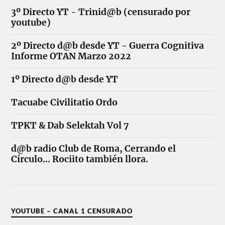
3º Directo YT - Trinid@b (censurado por
youtube)
2º Directo d@b desde YT - Guerra Cognitiva
Informe OTAN Marzo 2022
1º Directo d@b desde YT
Tacuabe Civilitatio Ordo
TPKT & Dab Selektah Vol 7
d@b radio Club de Roma, Cerrando el
Círculo... Rociito también llora.
YOUTUBE – CANAL 1 CENSURADO