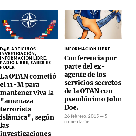
D@B ARTÍCULOS
INFORMACION LIBRE
INVESTIGACIÓN
,
Conferencia por
INFORMACION LIBRE
,
RADIO LIBRE
,
SABER ES
parte del ex-
PODER
agente de los
La OTAN cometió
servicios secretos
el 11-M para
de la OTAN con
mantener viva la
pseudónimo John
"amenaza
Doe.
terrorista
islámica", según
26 febrero, 2015
—
5
comentarios
las
investigaciones