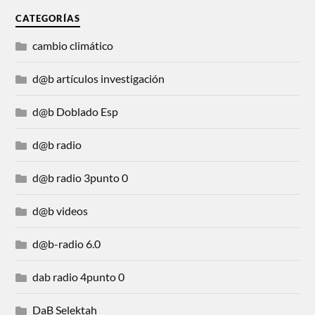
CATEGORÍAS
cambio climático
d@b artículos investigación
d@b Doblado Esp
d@b radio
d@b radio 3punto 0
d@b videos
d@b-radio 6.0
dab radio 4punto 0
DaB Selektah