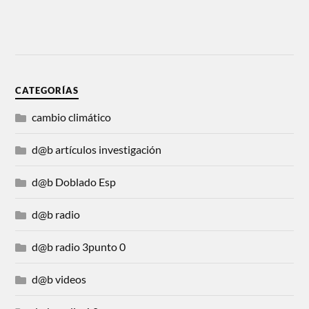
CATEGORÍAS
cambio climático
d@b artículos investigación
d@b Doblado Esp
d@b radio
d@b radio 3punto 0
d@b videos