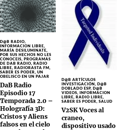
D@B RADIO
,
INFORMACION LIBRE
,
MARÍA DESILUMINATE
,
POR SUS HECHOS NO LES
CONOCEIS
,
PROGRAMAS
DE DAB RADIO
,
RADIO
LIBRE
,
RADIORASTA FM
,
SABER ES PODER
,
UN
OBELISCO EN UN PAJAR
D@B ARTÍCULOS
DaB Radio
INVESTIGACIÓN
,
D@B
DOBLADO ESP
,
D@B
Episodio 17
VIDEOS
,
INFORMACION
LIBRE
,
RADIO LIBRE
,
Temporada 2.0 –
SABER ES PODER
,
SALUD
Holografía 3D:
V2SK Voces al
Cristos y Aliens
craneo,
falsos en el cielo
dispositivo usado