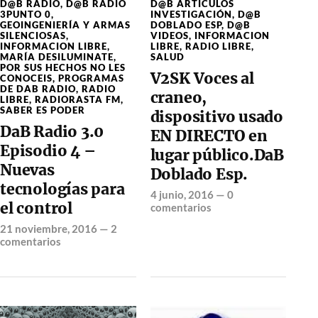
D@B RADIO
,
D@B RADIO
D@B ARTÍCULOS
3PUNTO 0
,
INVESTIGACIÓN
,
D@B
GEOINGENIERÍA Y ARMAS
DOBLADO ESP
,
D@B
SILENCIOSAS
,
VIDEOS
,
INFORMACION
INFORMACION LIBRE
,
LIBRE
,
RADIO LIBRE
,
MARÍA DESILUMINATE
,
SALUD
POR SUS HECHOS NO LES
V2SK Voces al
CONOCEIS
,
PROGRAMAS
DE DAB RADIO
,
RADIO
craneo,
LIBRE
,
RADIORASTA FM
,
SABER ES PODER
dispositivo usado
DaB Radio 3.0
EN DIRECTO en
Episodio 4 –
lugar público.DaB
Nuevas
Doblado Esp.
tecnologías para
4 junio, 2016
—
0
el control
comentarios
21 noviembre, 2016
—
2
comentarios