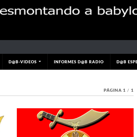
D@B-VIDEOS
INFORMES D@B RADIO
D@B ESP
PÁGINA 1
/
1