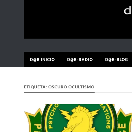
D@B INICIO
D@B-RADIO
D@B-BLOG
ETIQUETA:
OSCURO OCULTISMO