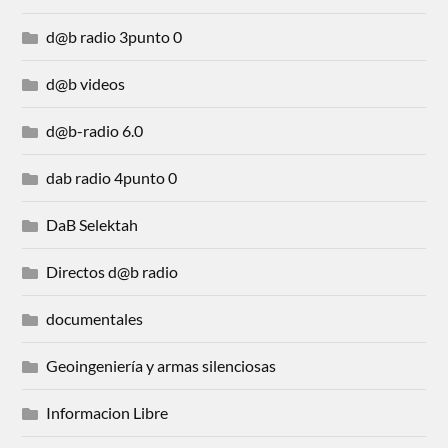
d@b radio 3punto 0
d@b videos
d@b-radio 6.0
dab radio 4punto 0
DaB Selektah
Directos d@b radio
documentales
Geoingeniería y armas silenciosas
Informacion Libre