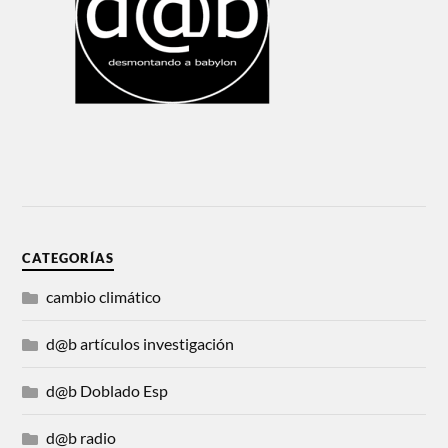
CATEGORÍAS
cambio climático
d@b artículos investigación
d@b Doblado Esp
d@b radio