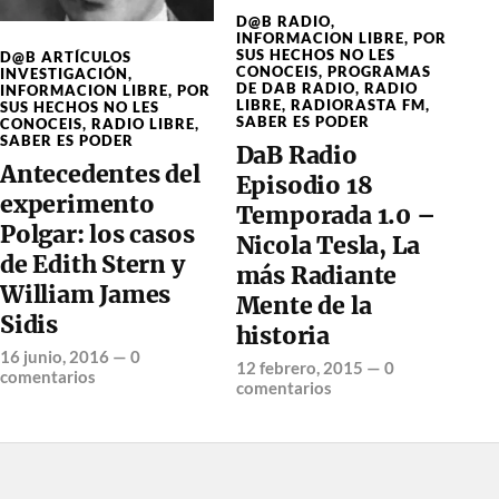
D@B RADIO
,
INFORMACION LIBRE
,
POR
SUS HECHOS NO LES
D@B ARTÍCULOS
CONOCEIS
,
PROGRAMAS
INVESTIGACIÓN
,
DE DAB RADIO
,
RADIO
INFORMACION LIBRE
,
POR
LIBRE
,
RADIORASTA FM
,
SUS HECHOS NO LES
SABER ES PODER
CONOCEIS
,
RADIO LIBRE
,
SABER ES PODER
DaB Radio
Antecedentes del
Episodio 18
experimento
Temporada 1.0 –
Polgar: los casos
Nicola Tesla, La
de Edith Stern y
más Radiante
William James
Mente de la
Sidis
historia
16 junio, 2016
—
0
12 febrero, 2015
—
0
comentarios
comentarios