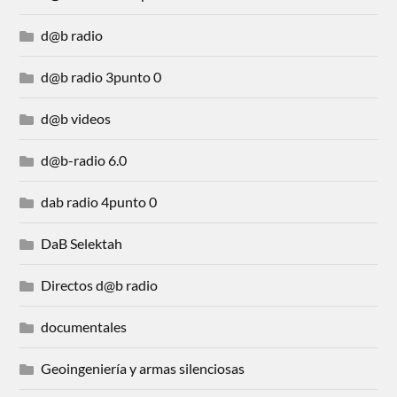
d@b radio
d@b radio 3punto 0
d@b videos
d@b-radio 6.0
dab radio 4punto 0
DaB Selektah
Directos d@b radio
documentales
Geoingeniería y armas silenciosas