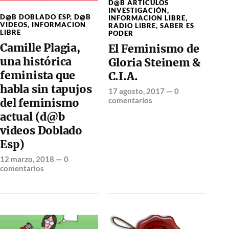
D@B ARTÍCULOS
INVESTIGACIÓN
,
D@B DOBLADO ESP
,
D@B
INFORMACION LIBRE
,
VIDEOS
,
INFORMACION
RADIO LIBRE
,
SABER ES
LIBRE
PODER
Camille Plagia,
El Feminismo de
una histórica
Gloria Steinem &
feminista que
C.I.A.
habla sin tapujos
17 agosto, 2017
—
0
comentarios
del feminismo
actual (d@b
videos Doblado
Esp)
12 marzo, 2018
—
0
comentarios