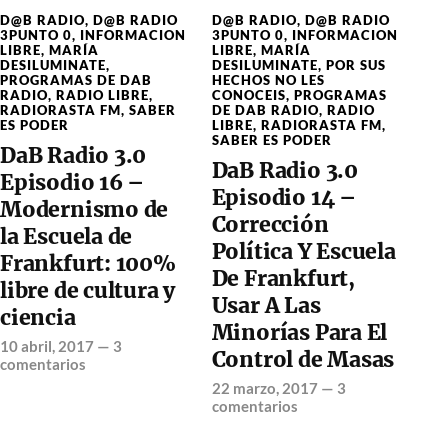
D@B RADIO
,
D@B RADIO
D@B RADIO
,
D@B RADIO
3PUNTO 0
,
INFORMACION
3PUNTO 0
,
INFORMACION
LIBRE
,
MARÍA
LIBRE
,
MARÍA
DESILUMINATE
,
DESILUMINATE
,
POR SUS
PROGRAMAS DE DAB
HECHOS NO LES
RADIO
,
RADIO LIBRE
,
CONOCEIS
,
PROGRAMAS
RADIORASTA FM
,
SABER
DE DAB RADIO
,
RADIO
ES PODER
LIBRE
,
RADIORASTA FM
,
SABER ES PODER
DaB Radio 3.0
DaB Radio 3.0
Episodio 16 –
Episodio 14 –
Modernismo de
Corrección
la Escuela de
Política Y Escuela
Frankfurt: 100%
De Frankfurt,
libre de cultura y
Usar A Las
ciencia
Minorías Para El
10 abril, 2017
—
3
Control de Masas
comentarios
22 marzo, 2017
—
3
comentarios