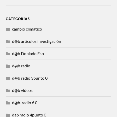
CATEGORÍAS
cambio climático
d@b artículos investigación
d@b Doblado Esp
d@b radio
d@b radio 3punto 0
d@b videos
d@b-radio 6.0
dab radio 4punto 0