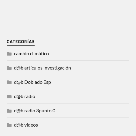
CATEGORÍAS
cambio climático
d@b artículos investigación
d@b Doblado Esp
d@b radio
d@b radio 3punto 0
d@b videos