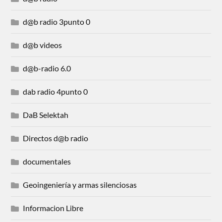
d@b radio 3punto 0
d@b videos
d@b-radio 6.0
dab radio 4punto 0
DaB Selektah
Directos d@b radio
documentales
Geoingeniería y armas silenciosas
Informacion Libre