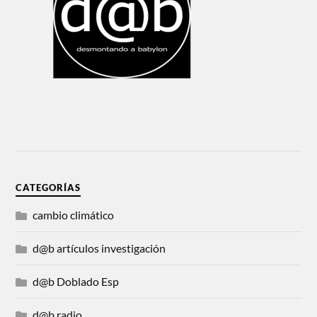
CATEGORÍAS
cambio climático
d@b artículos investigación
d@b Doblado Esp
d@b radio