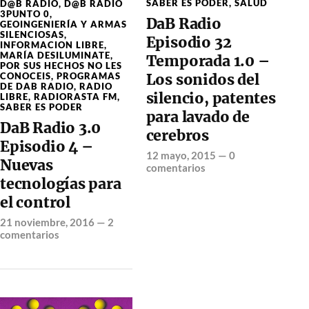
SABER ES PODER
,
SALUD
D@B RADIO
,
D@B RADIO
3PUNTO 0
,
DaB Radio
GEOINGENIERÍA Y ARMAS
SILENCIOSAS
,
Episodio 32
INFORMACION LIBRE
,
MARÍA DESILUMINATE
,
Temporada 1.0 –
POR SUS HECHOS NO LES
CONOCEIS
,
PROGRAMAS
Los sonidos del
DE DAB RADIO
,
RADIO
silencio, patentes
LIBRE
,
RADIORASTA FM
,
SABER ES PODER
para lavado de
DaB Radio 3.0
cerebros
Episodio 4 –
12 mayo, 2015
—
0
Nuevas
comentarios
tecnologías para
el control
21 noviembre, 2016
—
2
comentarios