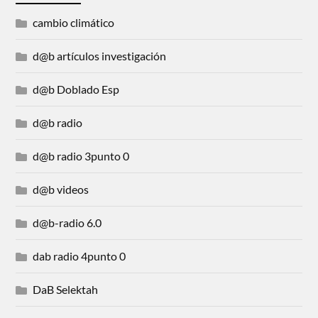
cambio climático
d@b artículos investigación
d@b Doblado Esp
d@b radio
d@b radio 3punto 0
d@b videos
d@b-radio 6.0
dab radio 4punto 0
DaB Selektah