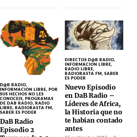
DIRECTOS D@B RADIO
,
INFORMACION LIBRE
,
RADIO LIBRE
,
RADIORASTA FM
,
SABER
ES PODER
D@B RADIO
,
Nuevo Episodio
INFORMACION LIBRE
,
POR
en DaB Radio –
SUS HECHOS NO LES
CONOCEIS
,
PROGRAMAS
Líderes de Africa,
DE DAB RADIO
,
RADIO
LIBRE
,
RADIORASTA FM
,
la Historia que no
SABER ES PODER
te habian contado
DaB Radio
antes
Episodio 2