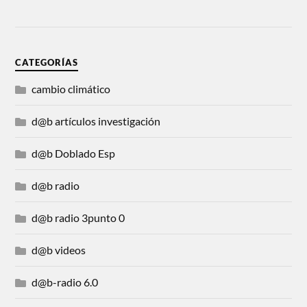
CATEGORÍAS
cambio climático
d@b artículos investigación
d@b Doblado Esp
d@b radio
d@b radio 3punto 0
d@b videos
d@b-radio 6.0