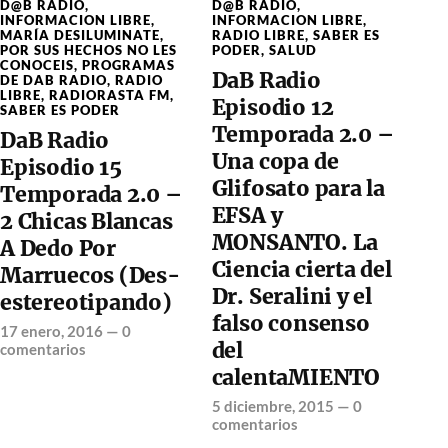
D@B RADIO
,
D@B RADIO
,
INFORMACION LIBRE
,
INFORMACION LIBRE
,
MARÍA DESILUMINATE
,
RADIO LIBRE
,
SABER ES
POR SUS HECHOS NO LES
PODER
,
SALUD
CONOCEIS
,
PROGRAMAS
DaB Radio
DE DAB RADIO
,
RADIO
LIBRE
,
RADIORASTA FM
,
Episodio 12
SABER ES PODER
Temporada 2.0 –
DaB Radio
Una copa de
Episodio 15
Glifosato para la
Temporada 2.0 –
EFSA y
2 Chicas Blancas
MONSANTO. La
A Dedo Por
Ciencia cierta del
Marruecos (Des-
Dr. Seralini y el
estereotipando)
falso consenso
17 enero, 2016
—
0
del
comentarios
calentaMIENTO
5 diciembre, 2015
—
0
comentarios