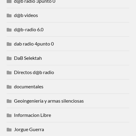
d@b radio 3punto 0
d@b videos
d@b-radio 6.0
dab radio 4punto 0
DaB Selektah
Directos d@b radio
documentales
Geoingeniería y armas silenciosas
Informacion Libre
Jorgue Guerra