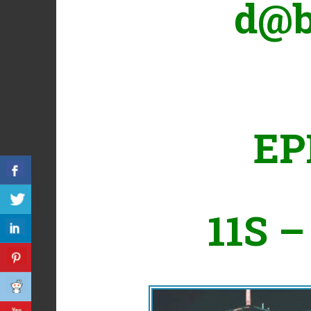
d@b
EP
11S –