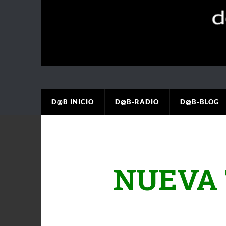
D@B INICIO
D@B-RADIO
D@B-BLOG
NUEVA