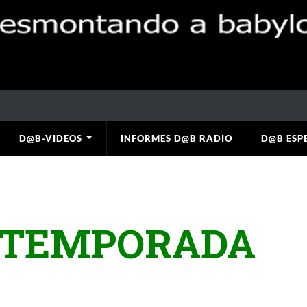
D@B-VIDEOS
INFORMES D@B RADIO
D@B ESP
 TEMPORADA