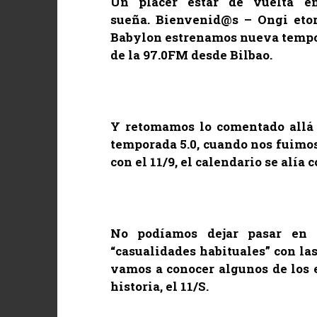
Un placer estar de vuelta e
sueña.
Bienvenid@s – Ongi etorr
Babylon
estrenamos nueva tempor
de la
97.0FM
desde Bilbao.
Y retomamos lo comentado allá p
temporada 5.0, cuando nos fuimos 
con el 11/9, el calendario se alía
No podíamos dejar pasar en 
“casualidades habituales” con la
vamos a conocer algunos de los e
historia, el 11/S.